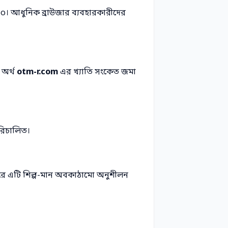
No। আধুনিক ব্রাউজার ব্যবহারকারীদের
 অর্থ
otm-r.com
এর খ্যাতি সংকেত জমা
রিচালিত।
ত করে এটি শিল্প-মান অবকাঠামো অনুশীলন