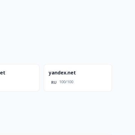
net
yandex.net
100/100
RU