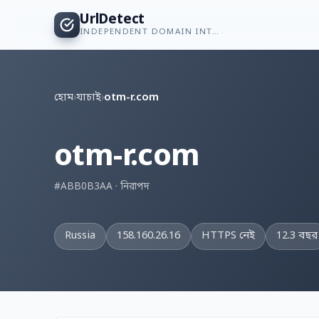
UrlDetect
INDEPENDENT DOMAIN INTELLIGENCE
হোম
›
যাচাই
›
otm-r.com
otm-r.com
#ABB0B3AA · নিরাপদ
Russia
158.160.26.16
HTTPS নেই
12.3 বছর