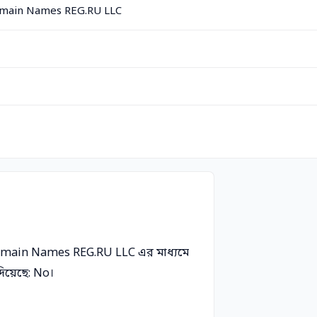
omain Names REG.RU LLC
omain Names REG.RU LLC এর মাধ্যমে
িয়েছে: No।