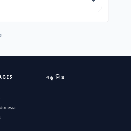
s
AGES
বন্ধু লিঙ্ক
s
donesia
t