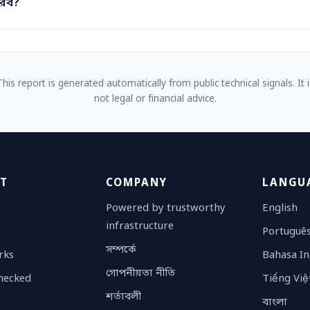
করব?
This report is generated automatically from public technical signals. It i
not legal or financial advice.
T
COMPANY
LANGU
Powered by trustworthy
English
infrastructure
Portuguê
সম্পর্কে
rks
Bahasa In
গোপনীয়তা নীতি
checked
Tiếng Việ
শর্তাবলী
বাংলা