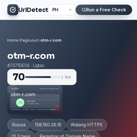
UrlDetect
Run a Free Check
Home
›
Pagsusuri
›
otm-r.com
otm-r.com
#7371DE56 · Ligtas
70
/ 100
Russia
158.160.26.16
Walang HTTPS
12.3 taon
Registrar of Domain Name