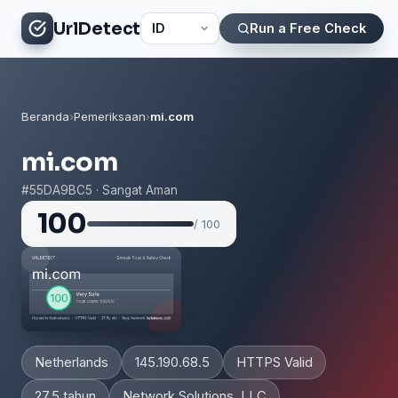
UrlDetect
Run a Free Check
Beranda
›
Pemeriksaan
›
mi.com
mi.com
#55DA9BC5 · Sangat Aman
100
/ 100
Netherlands
145.190.68.5
HTTPS Valid
27.5 tahun
Network Solutions, LLC