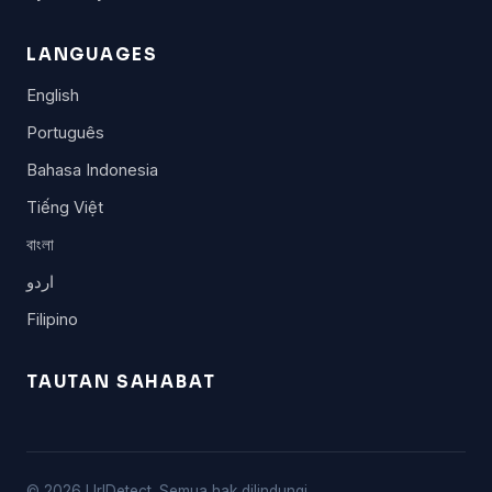
LANGUAGES
English
Português
Bahasa Indonesia
Tiếng Việt
বাংলা
اردو
Filipino
TAUTAN SAHABAT
© 2026 UrlDetect. Semua hak dilindungi.