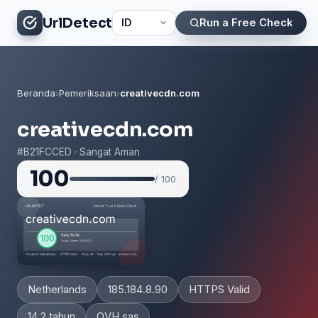
UrlDetect
Run a Free Check
Beranda
›
Pemeriksaan
›
creativecdn.com
creativecdn.com
#B21FCCED · Sangat Aman
100
/ 100
Netherlands
185.184.8.90
HTTPS Valid
14.2 tahun
OVH sas