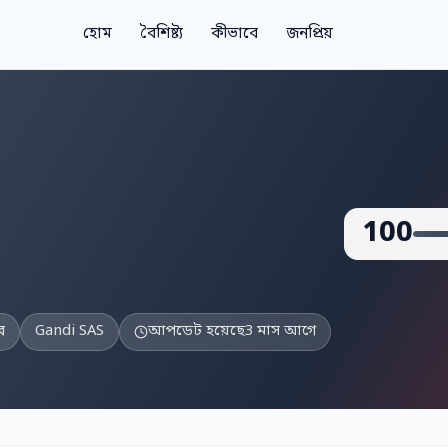
হোম
বৈশিষ্ট্য
কীভাবে
জনপ্রিয়
100
র
Gandi SAS
আপডেট হয়েছে
3 মাস আগে