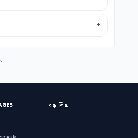
s
AGES
বন্ধু লিঙ্ক
s
donesia