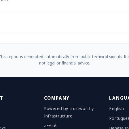
This report is generated automatically from public technical signals. It i
not legal or financial advice.
T
COMPANY
LANGU
Powered by trustworthy
English
infrastructure
Portuguê
সম্পর্কে
rks
Bahasa In