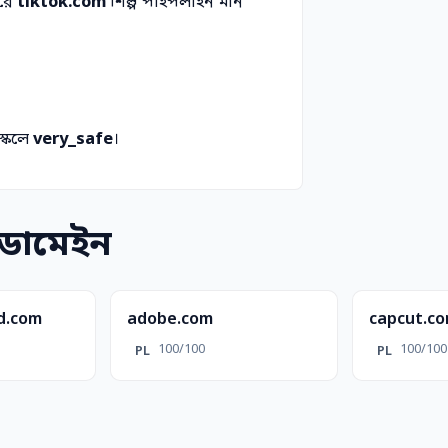
করে
tiktok.com
শিল্প পাইপলাইন মান
্কেলে
very_safe
।
 ডোমেইন
d.com
adobe.com
capcut.c
100/100
100/100
PL
PL