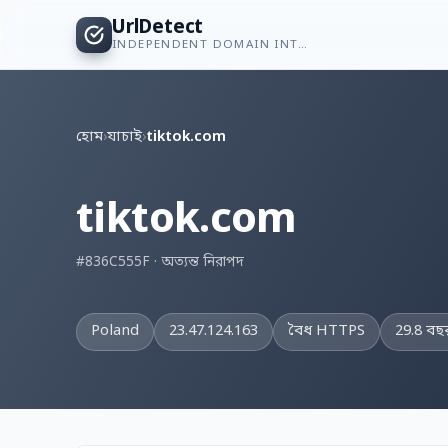
UrlDetect
INDEPENDENT DOMAIN INTELLIGENCE
হোম
›
যাচাই
›
tiktok.com
tiktok.com
#836C555F · অত্যন্ত নিরাপদ
Poland
23.47.124.163
বৈধ HTTPS
29.8 বছ