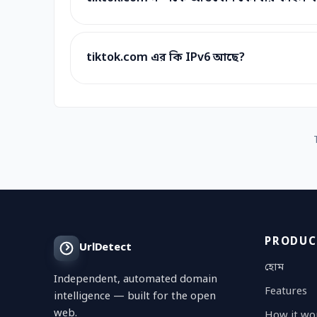
tiktok.com এর কি IPv6 আছে?
PRODUC
UrlDetect
হোম
Independent, automated domain
Features
intelligence — built for the open
web.
How it wo