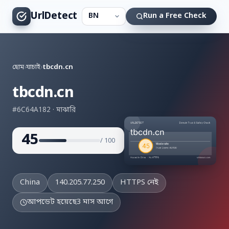
UrlDetect
Run a Free Check
হোম
›
যাচাই
›
tbcdn.cn
tbcdn.cn
#6C64A182 · মাঝারি
45
/ 100
China
140.205.77.250
HTTPS নেই
আপডেট হয়েছে
3 মাস আগে