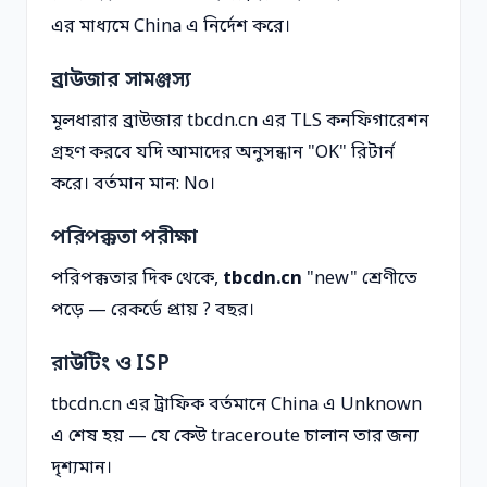
এর মাধ্যমে China এ নির্দেশ করে।
ব্রাউজার সামঞ্জস্য
মূলধারার ব্রাউজার tbcdn.cn এর TLS কনফিগারেশন
গ্রহণ করবে যদি আমাদের অনুসন্ধান "OK" রিটার্ন
করে। বর্তমান মান: No।
পরিপক্কতা পরীক্ষা
পরিপক্কতার দিক থেকে,
tbcdn.cn
"new" শ্রেণীতে
পড়ে — রেকর্ডে প্রায় ? বছর।
রাউটিং ও ISP
tbcdn.cn এর ট্রাফিক বর্তমানে China এ Unknown
এ শেষ হয় — যে কেউ traceroute চালান তার জন্য
দৃশ্যমান।