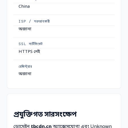
China
ISP / সরবরাহকারী
অজানা
SSL সার্টিফিকেট
HTTPS নেই
রেজিস্ট্রার
অজানা
প্রযুক্তিগত সারসংক্ষেপ
ডোমেইন
tbcdn.cn
অ্যাক্সেসযোগ্য এবং Unknown