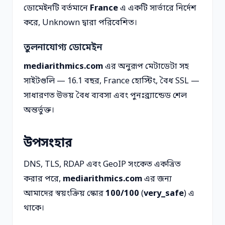
ডোমেইনটি বর্তমানে
France
এ একটি সার্ভারে নির্দেশ
করে, Unknown দ্বারা পরিবেশিত।
তুলনাযোগ্য ডোমেইন
mediarithmics.com
এর অনুরূপ মেটাডেটা সহ
সাইটগুলি — 16.1 বছর, France হোস্টিং, বৈধ SSL —
সাধারণত উভয় বৈধ ব্যবসা এবং পুনঃব্র্যান্ডেড শেল
অন্তর্ভুক্ত।
উপসংহার
DNS, TLS, RDAP এবং GeoIP সংকেত একত্রিত
করার পরে,
mediarithmics.com
এর জন্য
আমাদের স্বয়ংক্রিয় স্কোর
100/100
(
very_safe
) এ
থাকে।