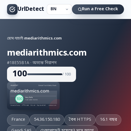
UrlDetect
Run a Free Check
হোম
›
যাচাই
›
mediarithmics.com
mediarithmics.com
#18E55B1A · অত্যন্ত নিরাপদ
100
/ 100
France
54.36.150.180
বৈধ HTTPS
16.1 বছর
Gandi SAS
আপডেট হয়েছে
3 মাস আগে