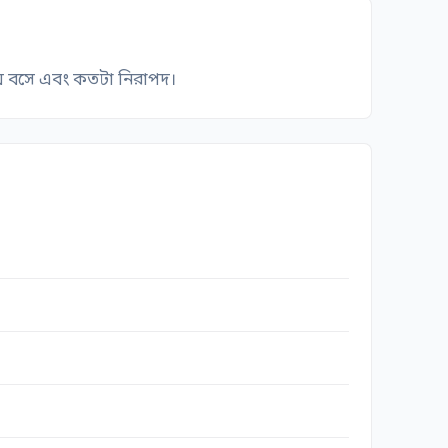
োথায় বসে এবং কতটা নিরাপদ।