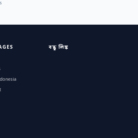
s
AGES
বন্ধু লিঙ্ক
s
donesia
t