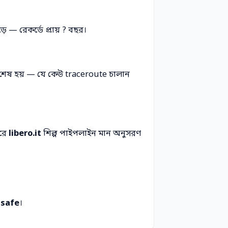
ে — রেকর্ডে প্রায় ? বছর।
এ শেষ হয় — যে কেউ traceroute চালান
করে
libero.it
শিল্প পাইপলাইন মান অনুসরণ
ে
safe
।