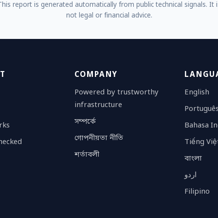
This report is generated automatically from public technical signals. It i
not legal or financial advice.
T
COMPANY
LANGU
Powered by trustworthy
English
infrastructure
Portuguê
সম্পর্কে
rks
Bahasa In
গোপনীয়তা নীতি
checked
Tiếng Việ
শর্তাবলী
বাংলা
اردو
Filipino