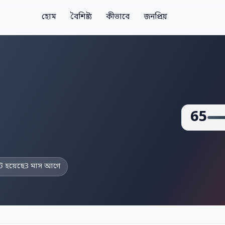
হোম
বৈশিষ্ট্য
কীভাবে
জনপ্রিয়
65
 হয়েছে
3 মাস আগে