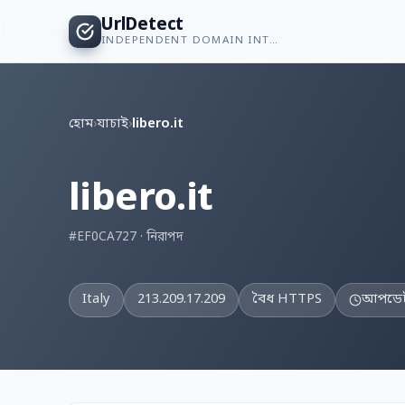
UrlDetect
INDEPENDENT DOMAIN INTELLIGENCE
হোম
›
যাচাই
›
libero.it
libero.it
#EF0CA727 · নিরাপদ
Italy
213.209.17.209
বৈধ HTTPS
আপডেট