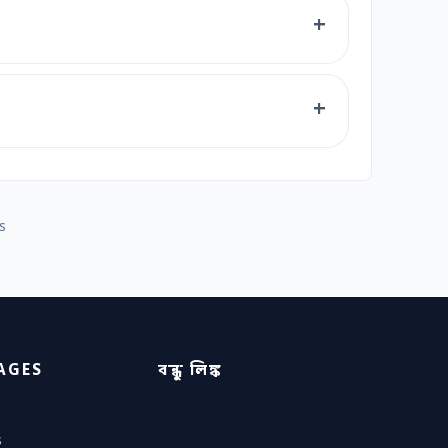
s
AGES
বন্ধু লিঙ্ক
s