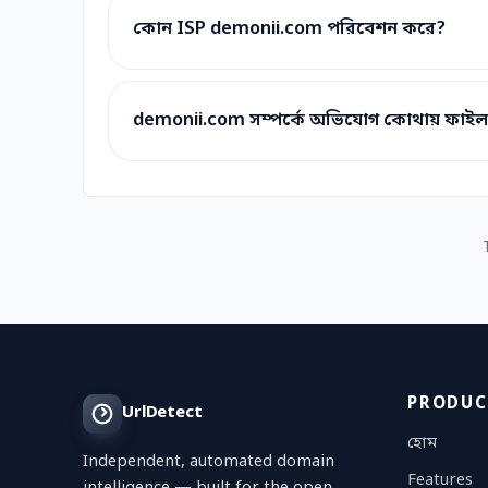
কোন ISP demonii.com পরিবেশন করে?
demonii.com সম্পর্কে অভিযোগ কোথায় ফাই
PRODUC
UrlDetect
হোম
Independent, automated domain
Features