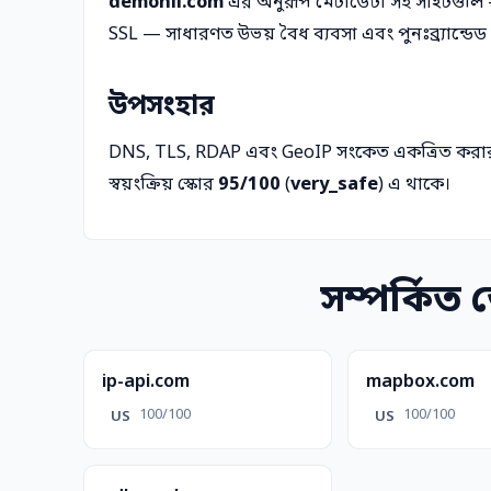
demonii.com
এর অনুরূপ মেটাডেটা সহ সাইটগুলি
SSL — সাধারণত উভয় বৈধ ব্যবসা এবং পুনঃব্র্যান্ডেড শে
উপসংহার
DNS, TLS, RDAP এবং GeoIP সংকেত একত্রিত করা
স্বয়ংক্রিয় স্কোর
95/100
(
very_safe
) এ থাকে।
সম্পর্কিত
ip-api.com
mapbox.com
100/100
100/100
US
US