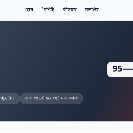
হোম
বৈশিষ্ট্য
কীভাবে
জনপ্রিয়
95
ip, Inc.
আপডেট হয়েছে
3 মাস আগে