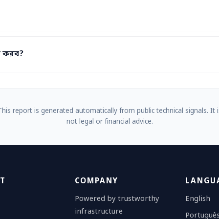
ল করব?
This report is generated automatically from public technical signals. It i
not legal or financial advice.
T
COMPANY
LANGU
Powered by trustworthy
English
infrastructure
Portuguê