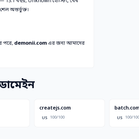
 — 13.1 বছর, Unknown হোস্টিং, বৈধ
ল অন্তর্ভুক্ত।
র পরে,
demonii.com
এর জন্য আমাদের
 ডোমেইন
createjs.com
batch.co
100/100
100/10
US
US