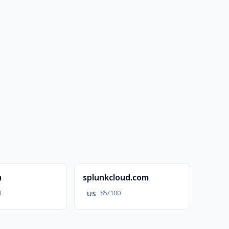
m
splunkcloud.com
0
85/100
US