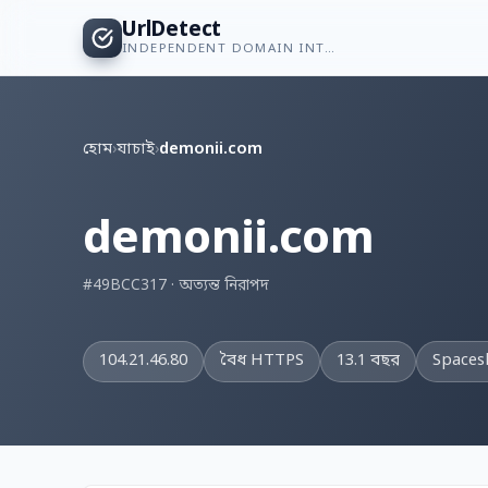
UrlDetect
INDEPENDENT DOMAIN INTELLIGENCE
হোম
›
যাচাই
›
demonii.com
demonii.com
#49BCC317 · অত্যন্ত নিরাপদ
104.21.46.80
বৈধ HTTPS
13.1 বছর
Spacesh