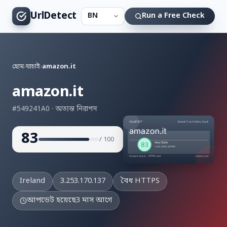
UrlDetect
Run a Free Check
হোম
›
যাচাই
›
amazon.it
amazon.it
#549241A0 · অত্যন্ত নিরাপদ
83
/ 100
Ireland
3.253.170.137
বৈধ HTTPS
আপডেট হয়েছে
3 মাস আগে