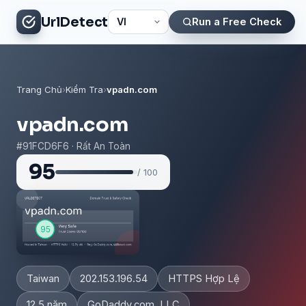
UrlDetect
Run a Free Check
Trang Chủ
›
Kiểm Tra
›
vpadn.com
vpadn.com
#91FCD6F6 · Rất An Toàn
95
/ 100
Taiwan
202.153.196.54
HTTPS Hợp Lệ
12.5 năm
GoDaddy.com, LLC