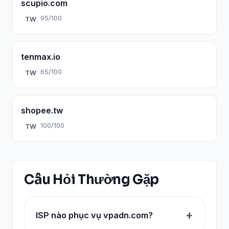
scupio.com
95/100
TW
tenmax.io
65/100
TW
shopee.tw
100/100
TW
Câu Hỏi Thường Gặp
ISP nào phục vụ vpadn.com?