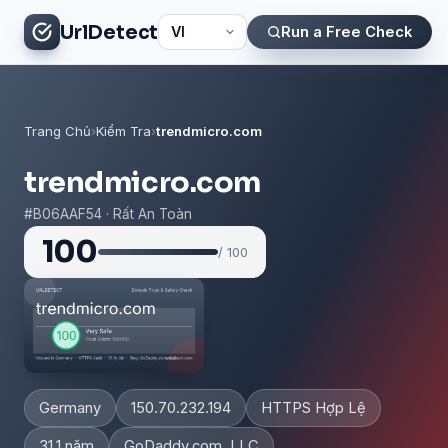
UrlDetect
Run a Free Check
Trang Chủ
›
Kiểm Tra
›
trendmicro.com
trendmicro.com
#B06AAF54 · Rất An Toàn
100
/ 100
Germany
150.70.232.194
HTTPS Hợp Lệ
31.1 năm
GoDaddy.com, LLC