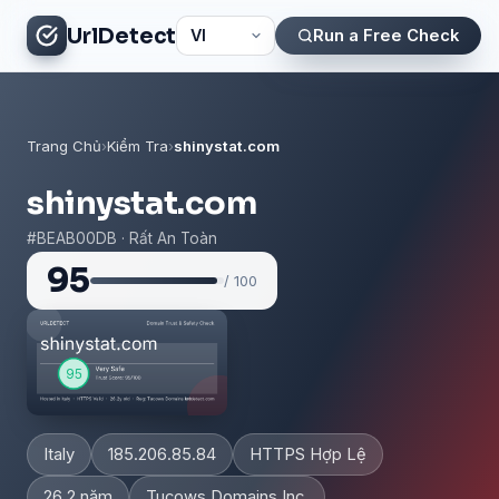
UrlDetect
Run a Free Check
Trang Chủ
›
Kiểm Tra
›
shinystat.com
shinystat.com
#BEAB00DB · Rất An Toàn
95
/ 100
Italy
185.206.85.84
HTTPS Hợp Lệ
26.2 năm
Tucows Domains Inc.