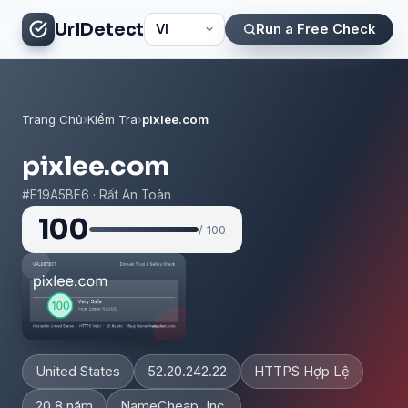
UrlDetect
Run a Free Check
Trang Chủ
›
Kiểm Tra
›
pixlee.com
pixlee.com
#E19A5BF6 · Rất An Toàn
100
/ 100
United States
52.20.242.22
HTTPS Hợp Lệ
20.8 năm
NameCheap, Inc.