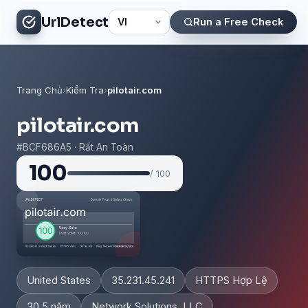
UrlDetect
Run a Free Check
Trang Chủ
›
Kiểm Tra
›
pilotair.com
pilotair.com
#BCF686A5 · Rất An Toàn
100
/ 100
United States
35.231.45.241
HTTPS Hợp Lệ
30.5 năm
Network Solutions, LLC