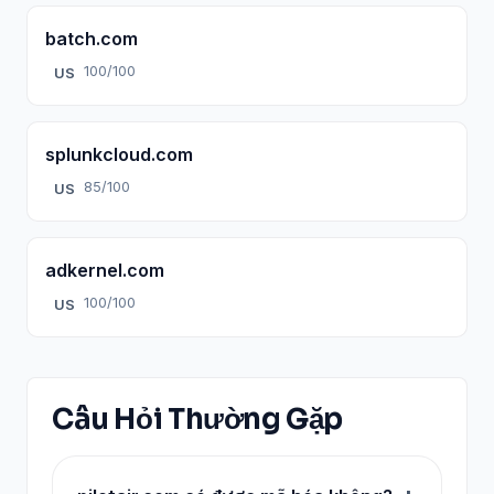
batch.com
100/100
US
splunkcloud.com
85/100
US
adkernel.com
100/100
US
Câu Hỏi Thường Gặp