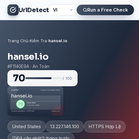
UrlDetect
Run a Free Check
Trang Chủ
›
Kiểm Tra
›
hansel.io
hansel.io
#F1140E9A · An Toàn
70
/ 100
United States
13.227.146.100
HTTPS Hợp Lệ
Đã cập nhật
3 tháng trước