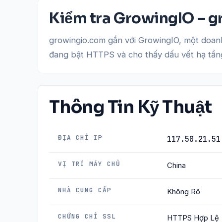
Kiểm tra GrowingIO – 
growingio.com gắn với GrowingIO, một doanh
đang bật HTTPS và cho thấy dấu vết hạ tầng
Thông Tin Kỹ Thuật
ĐỊA CHỈ IP
117.50.21.51
VỊ TRÍ MÁY CHỦ
China
NHÀ CUNG CẤP
Không Rõ
CHỨNG CHỈ SSL
HTTPS Hợp Lệ