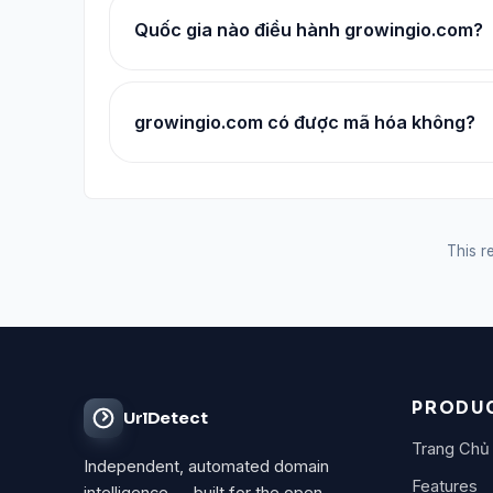
Quốc gia nào điều hành growingio.com?
growingio.com có được mã hóa không?
This re
PRODU
UrlDetect
Trang Chủ
Independent, automated domain
Features