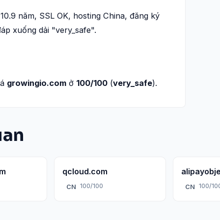
(10.9 năm, SSL OK, hosting China, đăng ký
đáp xuống dải "very_safe".
iá
growingio.com
ở
100/100
(
very_safe
).
uan
om
qcloud.com
alipayobj
100/100
100/10
CN
CN