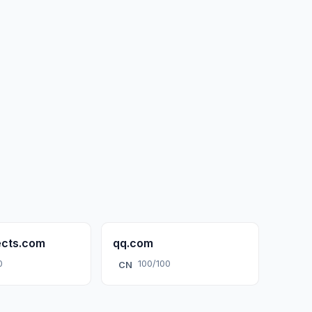
ects.com
qq.com
0
100/100
CN