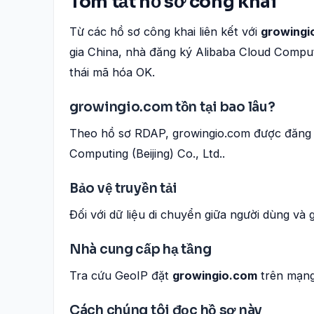
Tóm tắt hồ sơ công khai
Từ các hồ sơ công khai liên kết với
growingi
gia China, nhà đăng ký Alibaba Cloud Computin
thái mã hóa OK.
growingio.com tồn tại bao lâu?
Theo hồ sơ RDAP, growingio.com được đăng 
Computing (Beijing) Co., Ltd..
Bảo vệ truyền tải
Đối với dữ liệu di chuyển giữa người dùng và
Nhà cung cấp hạ tầng
Tra cứu GeoIP đặt
growingio.com
trên mạng
Cách chúng tôi đọc hồ sơ này