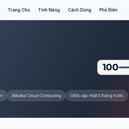
Trang Chủ
Tính Năng
Cách Dùng
Phổ Biến
100
ăm
Alibaba Cloud Computing
Đã cập nhật
3 tháng trước