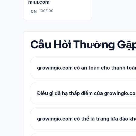
miui.com
100/100
CN
Câu Hỏi Thường Gặ
growingio.com có an toàn cho thanh toá
Điều gì đã hạ thấp điểm của growingio.c
growingio.com có thể là trang lừa đảo k