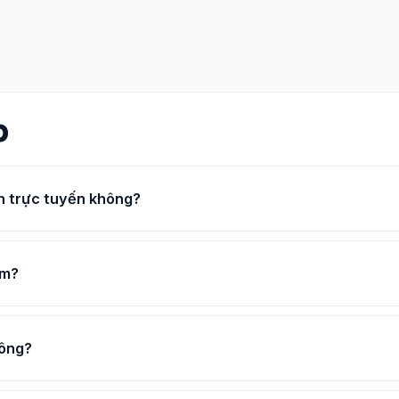
p
n trực tuyến không?
om?
hông?