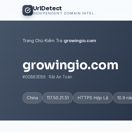
UrlDetect
INDEPENDENT DOMAIN INTELLIGENCE
Trang Chủ
›
Kiểm Tra
›
growingio.com
growingio.com
#00BB3EB6 · Rất An Toàn
China
117.50.21.51
HTTPS Hợp Lệ
10.9 n