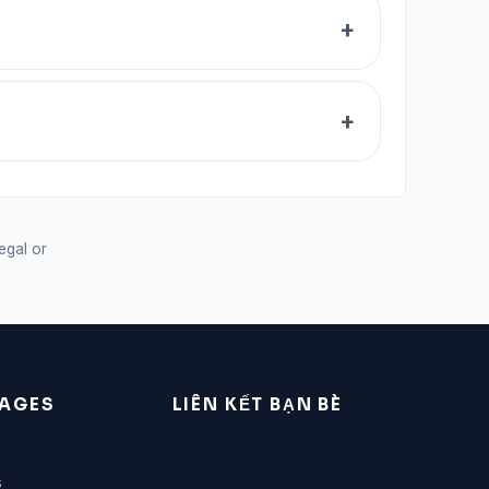
legal or
AGES
LIÊN KẾT BẠN BÈ
s