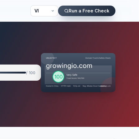
Run a Free Check
/ 100