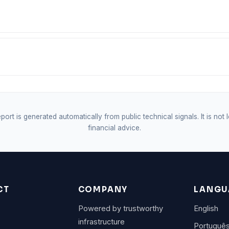
port is generated automatically from public technical signals. It is not 
financial advice.
CT
COMPANY
LANGU
Powered by trustworthy
English
infrastructure
Portuguê