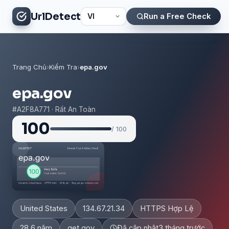
UrlDetect
Run a Free Check
Trang Chủ
›
Kiểm Tra
›
epa.gov
epa.gov
#A2F8A771 · Rất An Toàn
100
/ 100
United States
134.67.21.34
HTTPS Hợp Lệ
28.6 năm
get.gov
Đã cập nhật
3 tháng trước