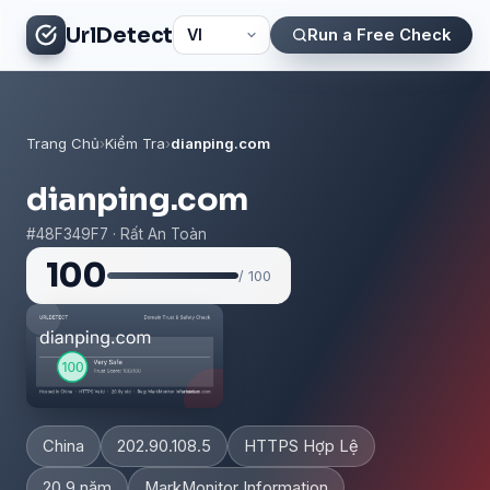
UrlDetect
Run a Free Check
Trang Chủ
›
Kiểm Tra
›
dianping.com
dianping.com
#48F349F7 · Rất An Toàn
100
/ 100
China
202.90.108.5
HTTPS Hợp Lệ
20.9 năm
MarkMonitor Information