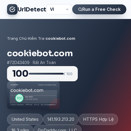
UrlDetect
Run a Free Check
Trang Chủ
›
Kiểm Tra
›
cookiebot.com
cookiebot.com
#72D43409 · Rất An Toàn
100
/ 100
United States
141.193.213.20
HTTPS Hợp Lệ
16.3 năm
GoDaddy.com, LLC