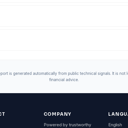
port is generated automatically from public technical signals. It is not 
financial advice.
CT
COMPANY
LANGU
Powered by trustworthy
English