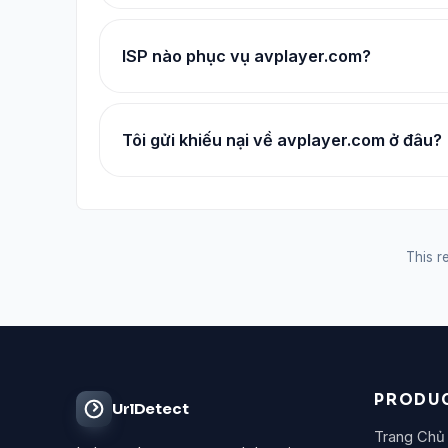
ISP nào phục vụ avplayer.com?
Tôi gửi khiếu nại về avplayer.com ở đâu?
This re
PRODU
UrlDetect
Trang Chủ