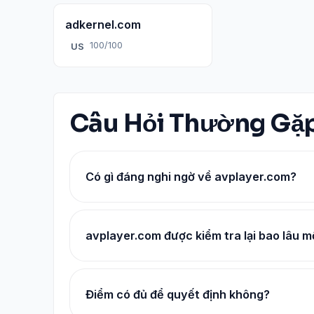
adkernel.com
100/100
US
Câu Hỏi Thường Gặ
Có gì đáng nghi ngờ về avplayer.com?
avplayer.com được kiểm tra lại bao lâu m
Điểm có đủ để quyết định không?