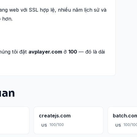
ang web với SSL hợp lệ, nhiều năm lịch sử và
o hơn.
húng tôi đặt
avplayer.com
ở
100
— đó là dải
uan
createjs.com
batch.co
100/100
100/10
US
US