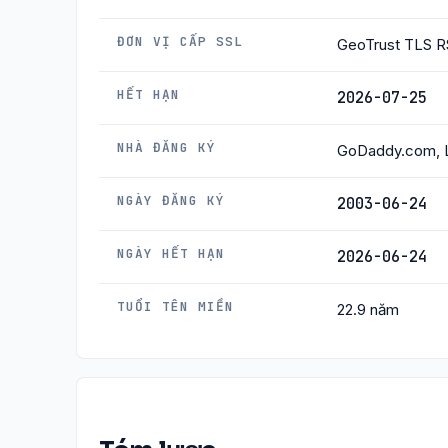
ĐƠN VỊ CẤP SSL
GeoTrust TLS R
HẾT HẠN
2026-07-25
NHÀ ĐĂNG KÝ
GoDaddy.com, 
NGÀY ĐĂNG KÝ
2003-06-24
NGÀY HẾT HẠN
2026-06-24
TUỔI TÊN MIỀN
22.9 năm