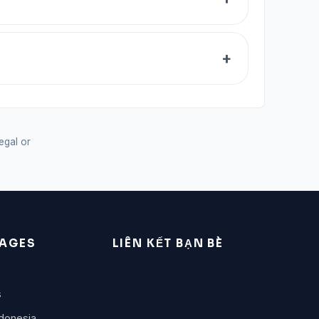
legal or
AGES
LIÊN KẾT BẠN BÈ
s
donesia