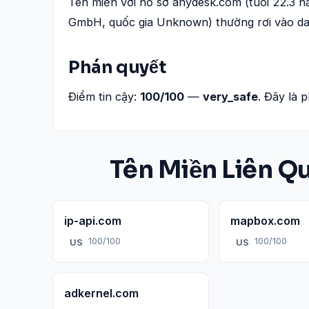
Tên miền với hồ sơ anydesk.com (tuổi 22.3 
GmbH, quốc gia Unknown) thường rơi vào da
Phán quyết
Điểm tin cậy:
100/100
—
very_safe
. Đây là 
Tên Miền Liên Q
ip-api.com
mapbox.com
100/100
100/100
US
US
adkernel.com