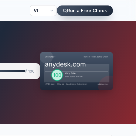
Run a Free Check
/ 100