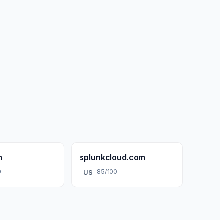
m
splunkcloud.com
0
85/100
US