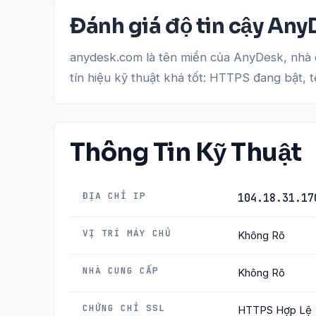
Đánh giá độ tin cậy An
anydesk.com là tên miền của AnyDesk, nhà c
tín hiệu kỹ thuật khá tốt: HTTPS đang bật, 
Thông Tin Kỹ Thuật
ĐỊA CHỈ IP
104.18.31.17
VỊ TRÍ MÁY CHỦ
Không Rõ
NHÀ CUNG CẤP
Không Rõ
CHỨNG CHỈ SSL
HTTPS Hợp Lệ