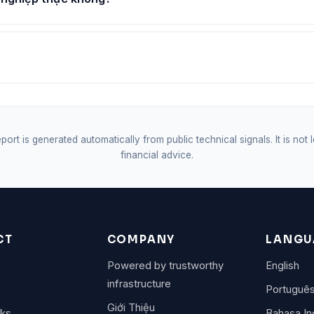
port is generated automatically from public technical signals. It is not 
financial advice.
CT
COMPANY
LANGU
Powered by trustworthy
English
infrastructure
Portuguê
Giới Thiệu
rks
Bahasa In