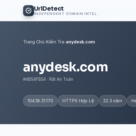
UrlDetect
INDEPENDENT DOMAIN INTELLIGENCE
Trang Chủ
›
Kiểm Tra
›
anydesk.com
anydesk.com
#4B54FB54 · Rất An Toàn
104.18.31.170
HTTPS Hợp Lệ
22.3 năm
He