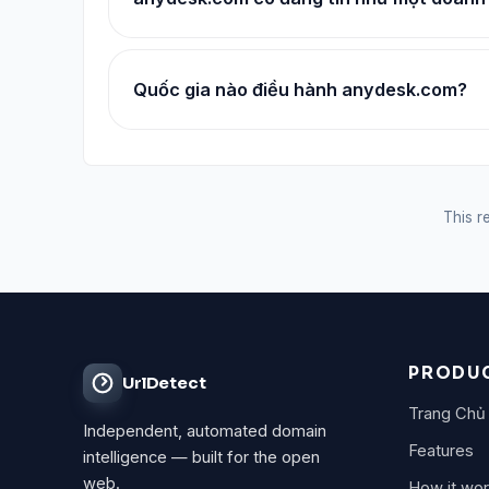
Quốc gia nào điều hành anydesk.com?
This re
PRODU
UrlDetect
Trang Chủ
Independent, automated domain
Features
intelligence — built for the open
web.
How it wo