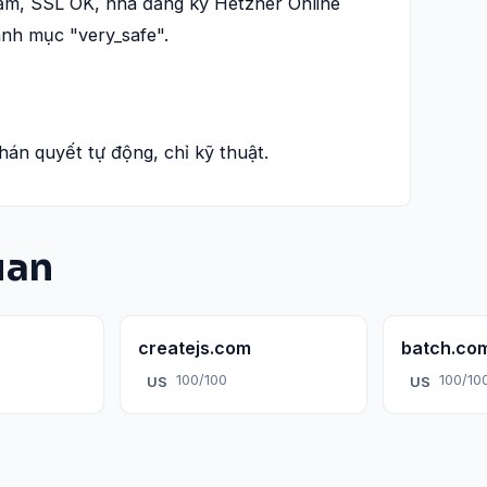
năm, SSL OK, nhà đăng ký Hetzner Online
nh mục "very_safe".
phán quyết tự động, chỉ kỹ thuật.
uan
createjs.com
batch.co
100/100
100/10
US
US