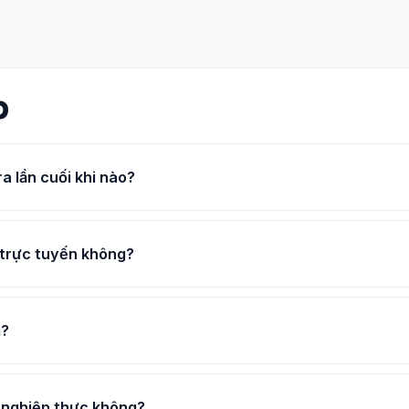
p
 lần cuối khi nào?
 trực tuyến không?
m?
 nghiệp thực không?