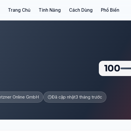
Trang Chủ
Tính Năng
Cách Dùng
Phổ Biến
100
tzner Online GmbH
Đã cập nhật
3 tháng trước