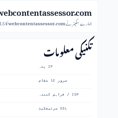
webcontentassessor.com کے اندر: ہوسٹنگ، SL، WHOIS
ہمارے سکینر نے
webcontentassessor.com
کا DNS، TLS اور رجسٹرار میٹا ڈیٹا میں معائنہ کیا۔ نتائج نیچے خلاصہ کیے گئے ہیں۔
تکنیکی معلومات
IP پتہ
سرور کا مقام
ISP / فراہم کنندہ
SSL سرٹیفکیٹ