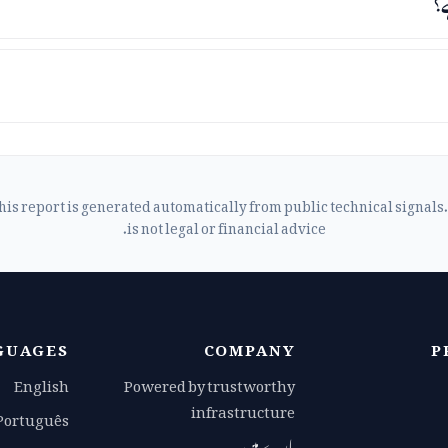
his report is generated automatically from public technical signals. 
is not legal or financial advice.
GUAGES
COMPANY
P
English
Powered by trustworthy
infrastructure
Português
بارے میں