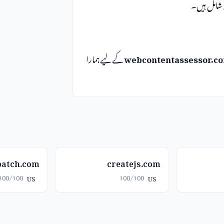
webcontentassessor.c
کے لیے ہمارا
batch.com
createjs.com
100/100
100/100
US
US