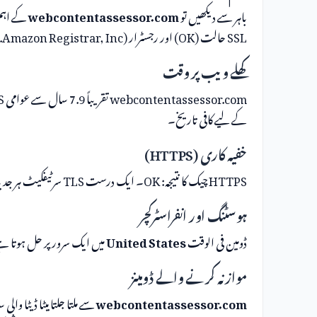
باہر سے دیکھیں تو
webcontentassessor.com
SSL حالت (OK) اور رجسٹرار (Amazon Registrar, Inc.)۔
کھلے ویب پر وقت
کے لیے کافی تاریخ۔
خفیہ کاری (HTTPS)
HTTPS چیک کا نتیجہ: OK۔ ایک درست TLS سرٹیفکیٹ ہر جدید سائٹ کے لیے کم از کم لازمی ہے۔
ہوسٹنگ اور انفراسٹرکچر
ڈومین فی الوقت
United States
میں ایک سرور پر حل ہوتا ہے، Unknown کے ذر
موازنہ کرنے والے ڈومینز
webcontentassessor.com