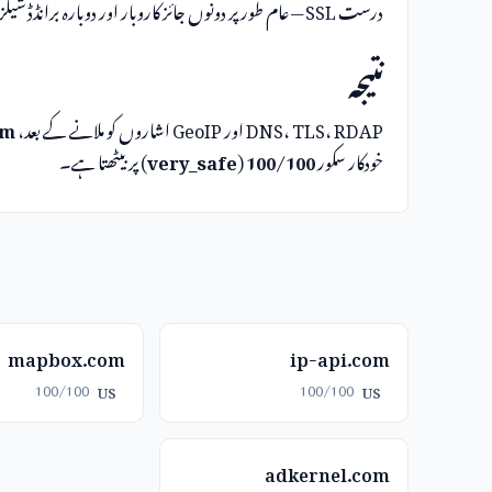
درست SSL — عام طور پر دونوں جائز کاروبار اور دوبارہ برانڈڈ شیلز شامل ہیں۔
نتیجہ
DNS، TLS، RDAP اور GeoIP اشاروں کو ملانے کے بعد،
om
خودکار سکور
100/100
(
very_safe
) پر بیٹھتا ہے۔
mapbox.com
ip-api.com
100/100
100/100
US
US
adkernel.com