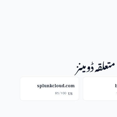
متعلقہ ڈومینز
splunkcloud.com
85/100
US