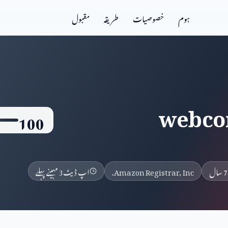
ہوم
خصوصیات
طریقہ
مقبول
webco
100
سال
Amazon Registrar, Inc.
اپ ڈیٹ
3 مہینے پہلے