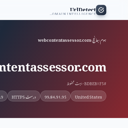
UrlDetect
INDEPENDENT DOMAIN INTELLIGENCE
ہوم
›
جانچ
›
webcontentassessor.com
ntentassessor.com
#BDBEB1F5 · بہت محفوظ
United States
99.84.91.95
درست HTTPS
7.9 