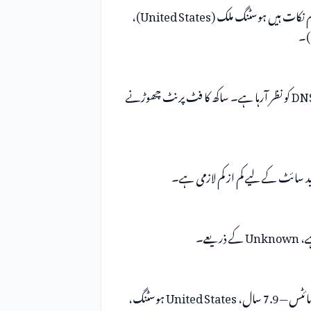
کے اہم نکات ہیں ہوسٹنگ ملک (United States)،
webcontentassessor.com تقریباً 7.9 سال سے عوامی DNS کو نظر آرہا ہے۔ ساکھ کا فٹ پرنٹ چھوڑنے
یعے۔
سے ملتا جلتا میٹا ڈیٹا والی سائٹس — 7.9 سال، United States ہوسٹنگ،