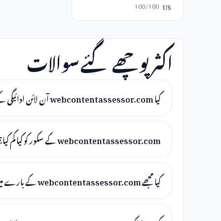
100/100
US
اکثر پوچھے گئے سوالات
کیا webcontentassessor.com آن لائن ادائیگی کے لیے محفوظ ہے؟
webcontentassessor.com کے سکور کو کیا کم کیا؟
کیا مجھے webcontentassessor.com کے بارے میں فکر کرنی چاہیے؟