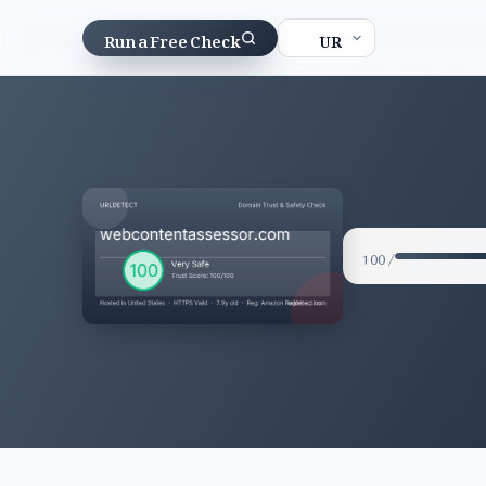
Run a Free Check
/ 100