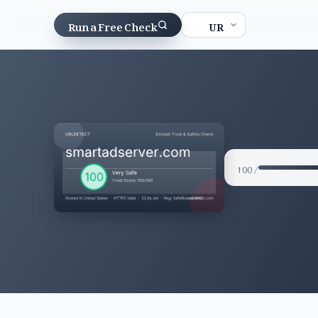
Run a Free Check
/ 100