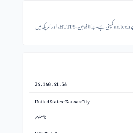
smartadserver.com کا تعلق Smart AdServer سے ہے، جو ڈیجیٹل اشتہارات کی management اور monetization کے لیے ad tech کمپنی ہے۔ پرانا ڈومین، HTTPS، اور امریکہ میں
34.160.41.36
United States · Kansas City
نامعلوم
درست HTTPS