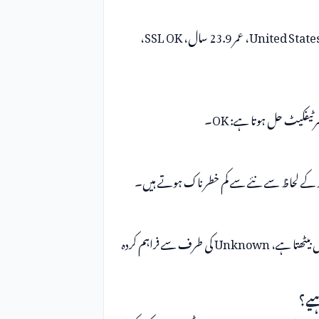
پڑھنے کا سب سے تیز طریقہ: ملک United States، عمر 23.9 سال، SSL OK،
یفکیٹ حل ہوتا ہے: OK۔
کے پیچھے IP United States میں بیٹھتا ہے، Unknown کی طرف سے فراہم کردہ