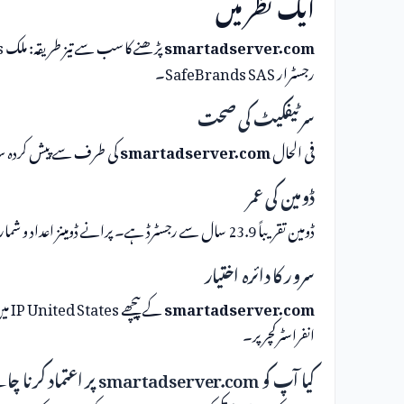
ایک نظر میں
smartadserver.com
رجسٹرار SafeBrands SAS۔
سرٹیفکیٹ کی صحت
فی الحال
smartadserver.com
کی طرف سے پیش کردہ سرٹ
ڈومین کی عمر
ڈومین تقریباً 23.9 سال سے رجسٹرڈ ہے۔ پرانے ڈومینز اعداد و شمار کے لحاظ سے نئے سے کم خطرناک ہوتے ہیں۔
سرور کا دائرہ اختیار
smartadserver.com
انفراسٹرکچر پر۔
کیا آپ کو smartadserver.com پر اعتماد کرنا چاہیے؟