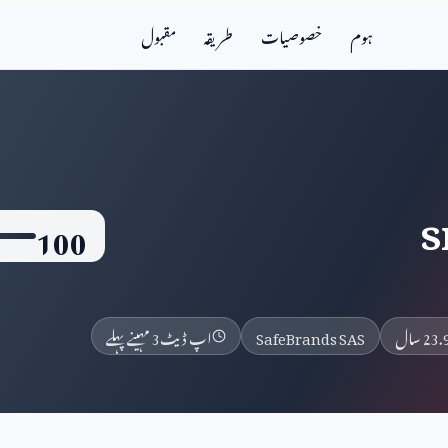
ہوم
خصوصیات
طریقہ
مقبول
s
100
23. سال
SafeBrands SAS
اپ ڈیٹ
3 مہینے پہلے