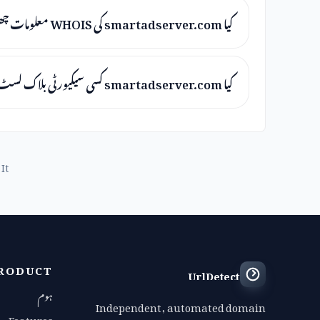
کیا smartadserver.com کی WHOIS معلومات چھپی ہوئی ہیں؟
کیا smartadserver.com کسی سیکیورٹی بلاک لسٹ پر ہے؟
It
RODUCT
UrlDetect
ہوم
Independent, automated domain
Features