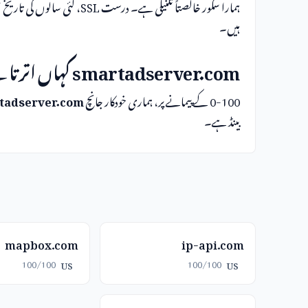
ہمارا سکور خالصتاً تکنیکی ہے۔ درس
ہیں۔
smartadserver.com کہاں اترتا ہے
0-100 کے پیمانے پر، ہماری خودکار جانچ
tadserver.com
بینڈ ہے۔
mapbox.com
ip-api.com
100/100
100/100
US
US