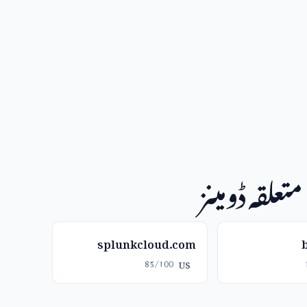
متعلقہ ڈومینز
splunkcloud.com
85/100
US