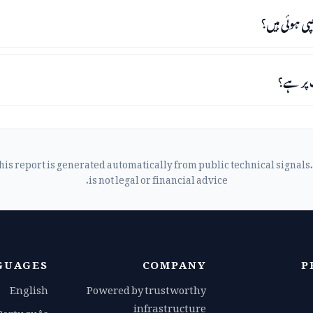
his report is generated automatically from public technical signals. 
is not legal or financial advice.
GUAGES
COMPANY
P
English
Powered by trustworthy
infrastructure
Português