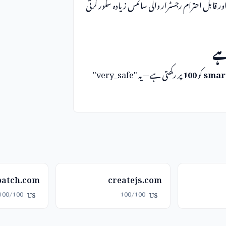
ت SSL، کئی سالوں کی تاریخ اور قابل احترام رجسٹرار والی سائٹس زیادہ سکور کرتی
smar
کو
100
پر رکھتی ہے — یہ "very_safe"
batch.com
createjs.com
100/100
100/100
US
US