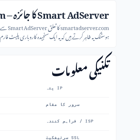
Smart AdServer کا جائزہ – smartadserver.com
ہوسٹنگ یہ ظاہر کرتے ہیں کہ یہ ایک سنجیدہ کاروباری پلیٹ فارم
تکنیکی معلومات
IP پتہ
سرور کا مقام
ISP / فراہم کنندہ
SSL سرٹیفکیٹ