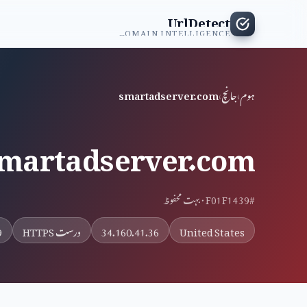
UrlDetect
INDEPENDENT DOMAIN INTELLIGENCE
ہوم
›
جانچ
›
smartadserver.com
martadserver.com
#F01F1439 · بہت محفوظ
United States
34.160.41.36
درست HTTPS
9