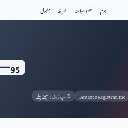
ہوم
خصوصیات
طریقہ
مقبول
95
Amazon Registrar, Inc.
اپ ڈیٹ
3 مہینے پہلے