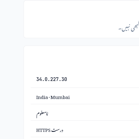
 کبھی نہیں۔
34.0.227.30
India · Mumbai
نامعلوم
درست HTTPS