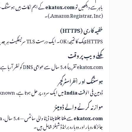
باہر سے دیکھیں تو
ekatox.com
(Amazon Registrar, Inc.)۔
خفیہ کاری (HTTPS)
HTTPS چیک کا نتیجہ: OK۔ ایک درست TLS سرٹیفکیٹ ہر جدید سائٹ کے لیے کم از کم لازمی ہے۔
کھلے ویب پر وقت
ekatox.com تقریباً 5.4 سال سے عوامی DNS کو نظر آرہا ہے۔ ساکھ کا فٹ پرنٹ چھوڑنے کے لیے کافی تاریخ۔
ہوسٹنگ اور انفراسٹرکچر
ڈومین فی الوقت
India
میں ایک سرور پر حل ہوتا ہے، Unknown کے ذریعے۔
موازنہ کرنے والے ڈومینز
ekatox.com
جائز کاروبار اور دوبارہ برانڈڈ شیلز شامل ہیں۔