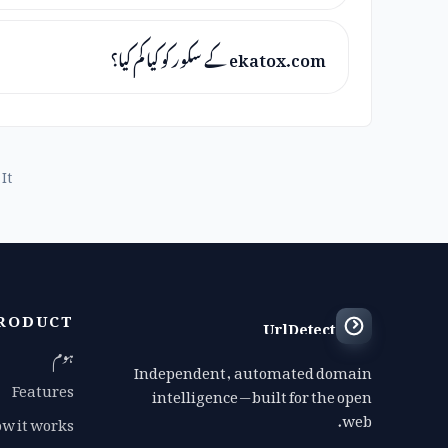
ekatox.com کے سکور کو کیا کم کیا؟
It
RODUCT
UrlDetect
ہوم
Independent, automated domain
Features
intelligence — built for the open
web.
w it works