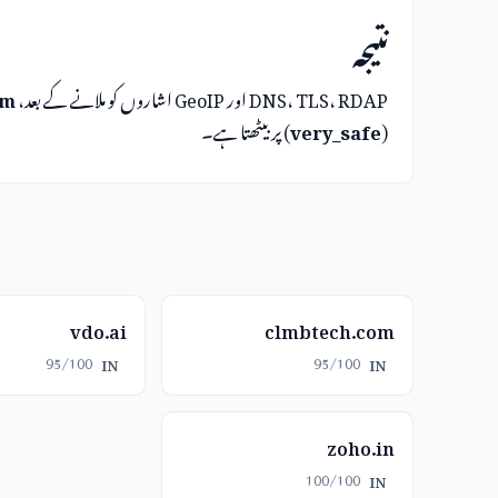
نتیجہ
DNS، TLS، RDAP اور GeoIP اشاروں کو ملانے کے بعد،
om
(
very_safe
) پر بیٹھتا ہے۔
vdo.ai
clmbtech.com
95/100
95/100
IN
IN
zoho.in
100/100
IN