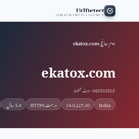
UrlDetect
INDEPENDENT DOMAIN INTELLIGENCE
ہوم
›
جانچ
›
ekatox.com
ekatox.com
#8DE6EE6F · بہت محفوظ
India
34.0.227.30
درست HTTPS
5.4 سال