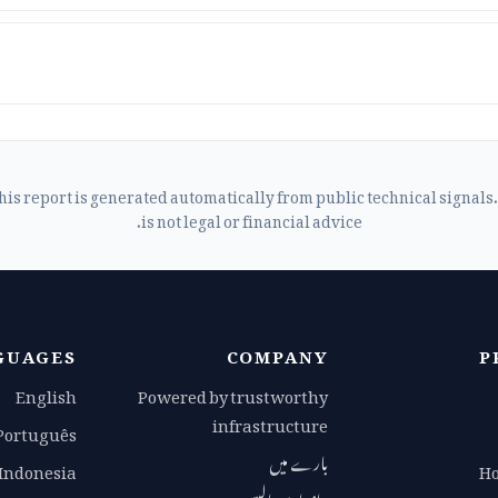
his report is generated automatically from public technical signals. 
is not legal or financial advice.
GUAGES
COMPANY
P
English
Powered by trustworthy
infrastructure
Português
بارے میں
Indonesia
Ho
رازداری پالیسی