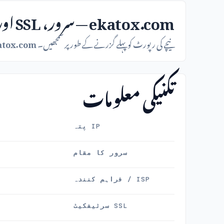
ekatox.com — سرور، SSL اور مالک
نیچے کی رپورٹ کو پہلے گزرنے کے طور پر سمجھیں۔
atox.com
تکنیکی معلومات
IP پتہ
سرور کا مقام
ISP / فراہم کنندہ
SSL سرٹیفکیٹ