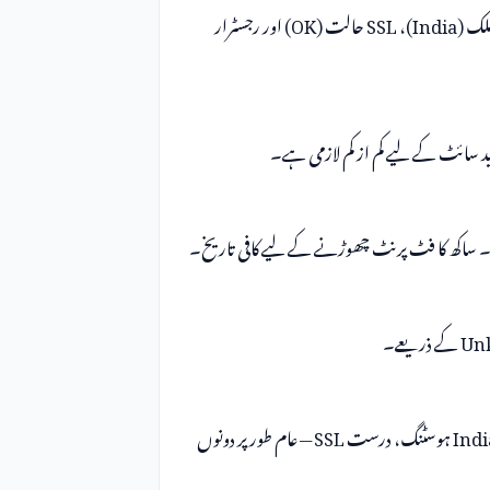
کے اہم نکات ہیں ہوسٹنگ ملک (India)، SSL حالت (OK) اور رجسٹرار
سے ملتا جلتا میٹا ڈیٹا والی سائٹس — 5.4 سال، India ہوسٹنگ، درست SSL — عام طور پر دونوں