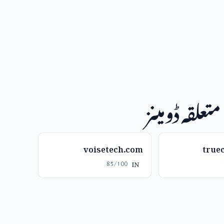
متعلقہ ڈومینز
voisetech.com
true
85/100
IN