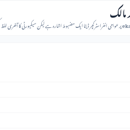
ek
پر عوامی انفراسٹرکچر ڈیٹا ایک مضبوط اشارہ ہے لیکن سیکیورٹی کا آخری لفظ