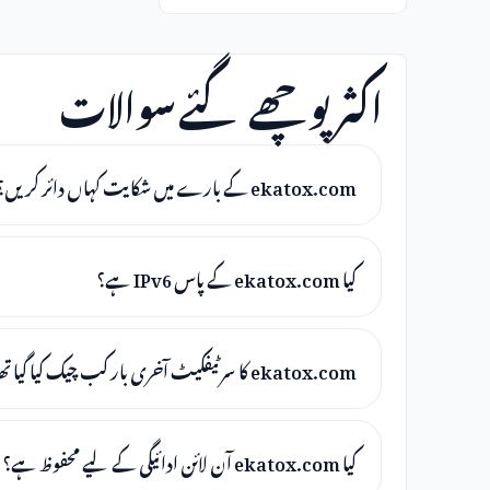
اکثر پوچھے گئے سوالات
ekatox.com کے بارے میں شکایت کہاں دائر کریں؟
کیا ekatox.com کے پاس IPv6 ہے؟
ekatox.com کا سرٹیفکیٹ آخری بار کب چیک کیا گیا تھا؟
کیا ekatox.com آن لائن ادائیگی کے لیے محفوظ ہے؟