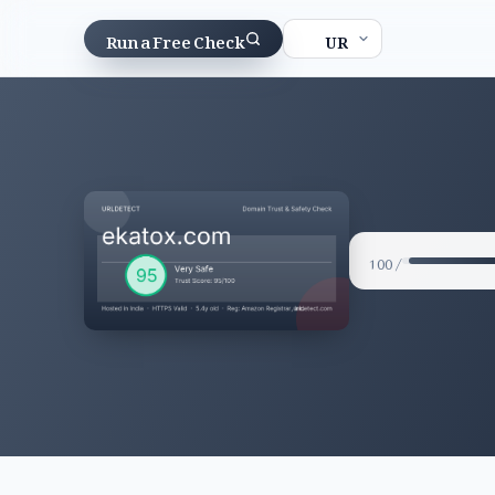
Run a Free Check
/ 100