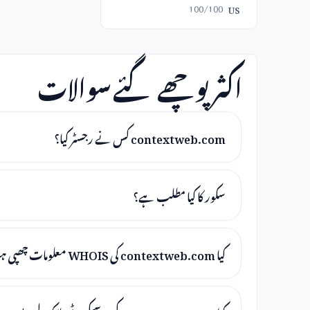
100/100
US
اکثر پوچھے گئے سوالات
contextweb.com کس نے رجسٹر کیا؟
سکور کا کیا مطلب ہے؟
کیا contextweb.com کی WHOIS معلومات چھپی ہوئی ہیں؟