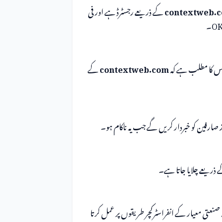
contextweb.
Network Solutions, LLC کے ذریعے رجسٹرڈ ہے اور فی
contextweb.com
کے
ہے کہ آیا یہ صنعتی معیار کے انفراسٹرکچر طریقوں پر عمل کرتا