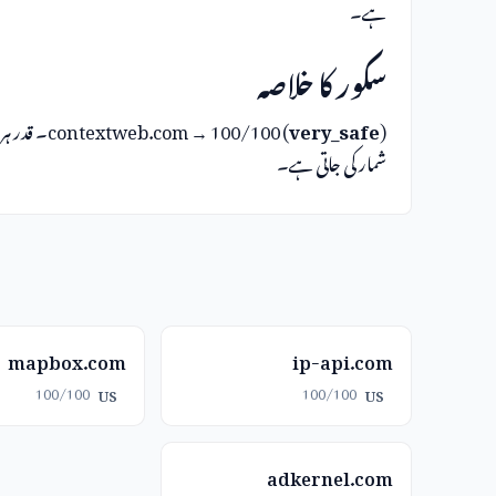
ہے۔
سکور کا خلاصہ
very_safe
contextweb.com → 100/100 (
)۔ قدر ہر
شمار کی جاتی ہے۔
mapbox.com
ip-api.com
100/100
100/100
US
US
adkernel.com