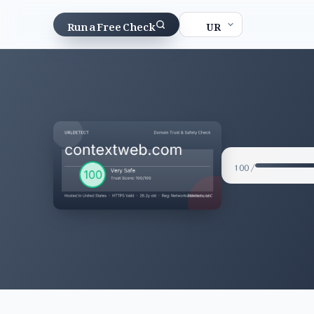
Run a Free Check
/ 100