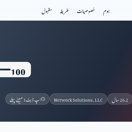
ہوم
خصوصیات
طریقہ
مقبول
100
26.2 سال
Network Solutions, LLC
اپ ڈیٹ
3 مہینے پہلے