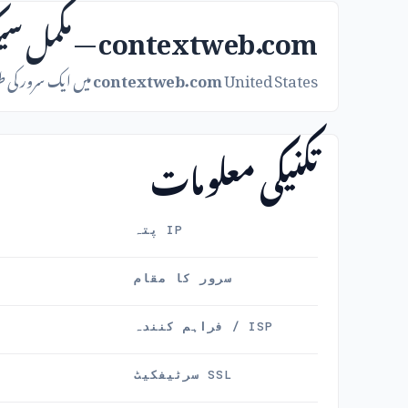
contextweb.com — مکمل سیکیورٹی رپورٹ
United States میں ایک سرور کی طرف اشارہ کرتا ہے۔ یہاں یہ ہے کہ اس کے عوامی ریکارڈز کیا ظاہر کرتے ہیں۔
contextweb.com
تکنیکی معلومات
IP پتہ
سرور کا مقام
ISP / فراہم کنندہ
SSL سرٹیفکیٹ