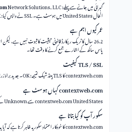
گہرائی میں جانے سے پہلے:
com
الحال United States میں ہوسٹ ہے۔ SSL نے واپس کیا: OK۔
عمر کیوں اہم ہے
26.2 سال کا ٹریک ریکارڈ قانونی حیثیت کا ثبوت نہیں ہے، لیکن اس کا مطلب ہے کہ
پاس ساکھ کے اشارے جمع کرنے کا وقت تھا۔
TLS / SSL کیفیت
contextweb.com کا TLS ہینڈ شیک نتیجہ: OK۔ جدید براؤزرز صارفین کو خبردار کریں گے جب یہ ناکام ہو۔
contextweb.com کہاں ہوسٹ ہے
contextweb.com United States سے Unknown کے ذریعے چلایا جاتا ہے۔
سکور آپ کو کیا بتاتا ہے
contextweb.com کا خودکار اعتماد سکور یہ ظاہر کرتا 