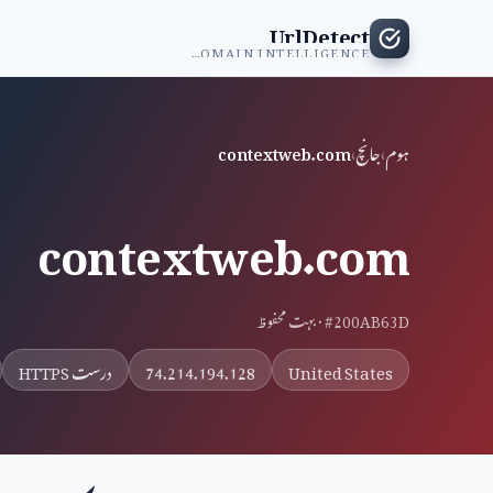
UrlDetect
INDEPENDENT DOMAIN INTELLIGENCE
ہوم
›
جانچ
›
contextweb.com
contextweb.com
#200AB63D · بہت محفوظ
United States
74.214.194.128
درست HTTPS