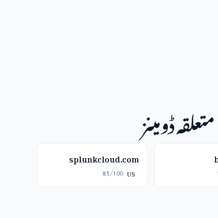
متعلقہ ڈومینز
splunkcloud.com
85/100
US