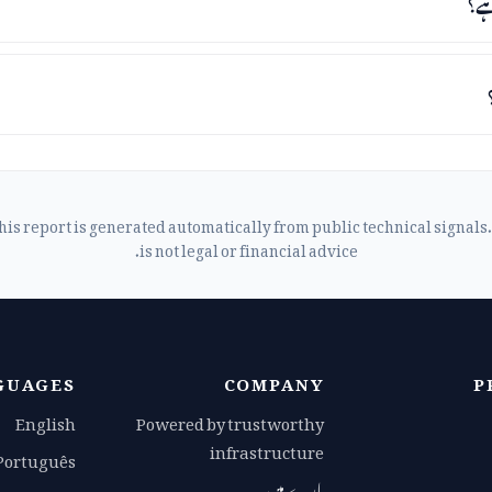
his report is generated automatically from public technical signals. 
is not legal or financial advice.
GUAGES
COMPANY
P
English
Powered by trustworthy
infrastructure
Português
بارے میں