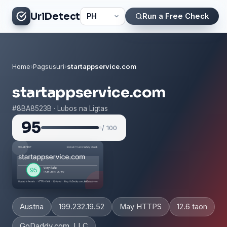
UrlDetect
Run a Free Check
Home
›
Pagsusuri
›
startappservice.com
startappservice.com
#8BA8523B · Lubos na Ligtas
95
/ 100
Austria
199.232.19.52
May HTTPS
12.6 taon
GoDaddy.com, LLC