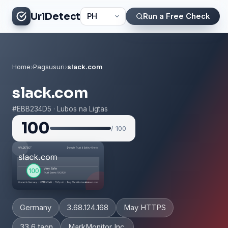
UrlDetect
Run a Free Check
Home
›
Pagsusuri
›
slack.com
slack.com
#EBB234D5 · Lubos na Ligtas
100
/ 100
Germany
3.68.124.168
May HTTPS
33.6 taon
MarkMonitor Inc.