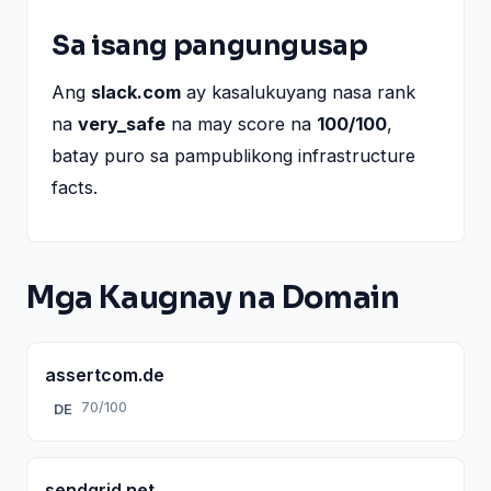
Sa isang pangungusap
Ang
slack.com
ay kasalukuyang nasa rank
na
very_safe
na may score na
100/100
,
batay puro sa pampublikong infrastructure
facts.
Mga Kaugnay na Domain
assertcom.de
70/100
DE
sendgrid.net