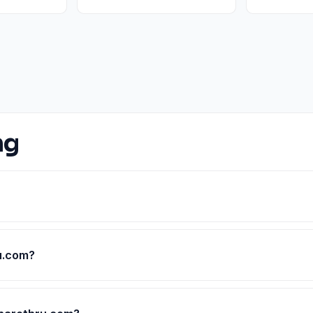
ng
u.com?