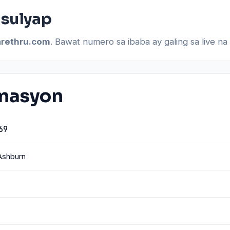
 sulyap
arethru.com
. Bawat numero sa ibaba ay galing sa live n
rmasyon
69
 Ashburn