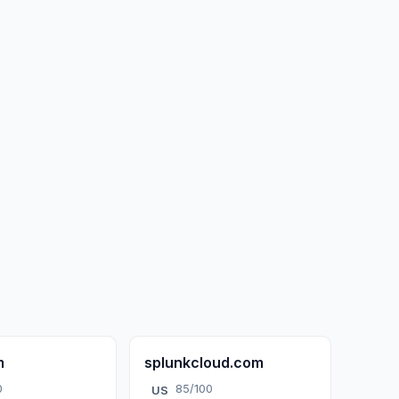
m
splunkcloud.com
0
85/100
US