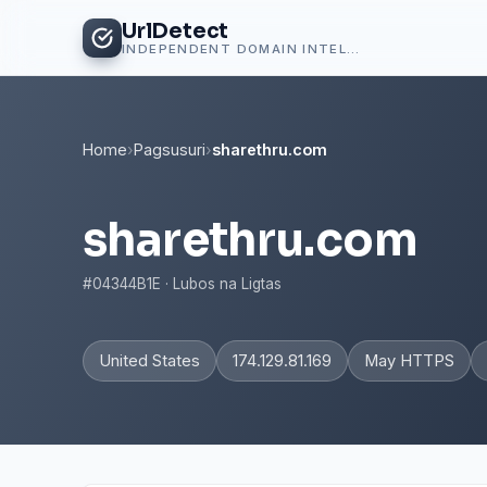
UrlDetect
INDEPENDENT DOMAIN INTELLIGENCE
Home
›
Pagsusuri
›
sharethru.com
sharethru.com
#04344B1E · Lubos na Ligtas
United States
174.129.81.169
May HTTPS