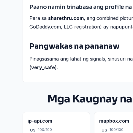
Paano namin binabasa ang profile na 
Para sa
sharethru.com
, ang combined pictur
GoDaddy.com, LLC registration) ay napupunta
Pangwakas na pananaw
Pinagsasama ang lahat ng signals, sinusuri 
(
very_safe
).
Mga Kaugnay na
ip-api.com
mapbox.com
100/100
100/100
US
US