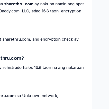
sa
sharethru.com
ay nakuha namin ang apat
oDaddy.com, LLC, edad 16.8 taon, encryption
 at sharethru.com, ang encryption check ay
ethru.com?
 rehistrado halos 16.8 taon na ang nakaraan
hru.com
sa Unknown network,