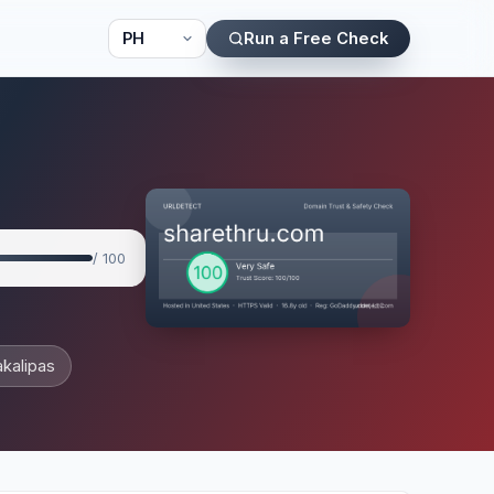
Run a Free Check
/ 100
kalipas