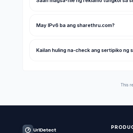
Saan magsa-file ng reklamo tungkol sa 
May IPv6 ba ang sharethru.com?
Kailan huling na-check ang sertipiko ng
This re
PRODU
UrlDetect