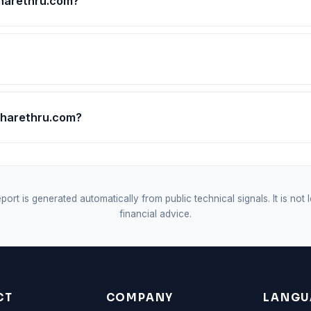
sharethru.com?
 sharethru.com?
port is generated automatically from public technical signals. It is not 
financial advice.
CT
COMPANY
LANGU