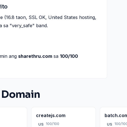
ito
e (16.8 taon, SSL OK, United States hosting,
 sa "very_safe" band.
namin ang
sharethru.com
sa
100/100
 Domain
createjs.com
batch.co
100/100
100/10
US
US