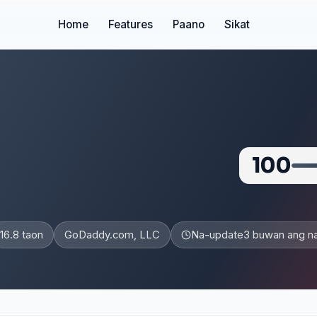
Home
Features
Paano
Sikat
100
16.8 taon
GoDaddy.com, LLC
Na-update
3 buwan ang na