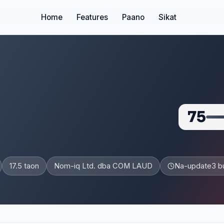
Home
Features
Paano
Sikat
75
17.5 taon
Nom-iq Ltd. dba COM LAUD
Na-update
3 b