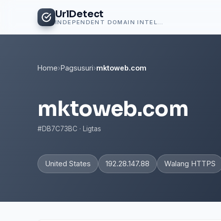
UrlDetect
INDEPENDENT DOMAIN INTELLIGENCE
Home
›
Pagsusuri
›
mktoweb.com
mktoweb.com
#DB7C73BC · Ligtas
United States
192.28.147.88
Walang HTTPS