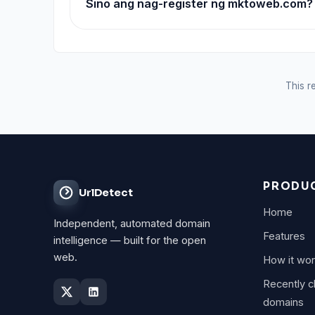
Sino ang nag-register ng mktoweb.com?
This re
PRODU
UrlDetect
Home
Independent, automated domain
Features
intelligence — built for the open
web.
How it wo
Recently 
domains