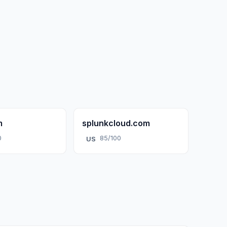
m
splunkcloud.com
0
85/100
US