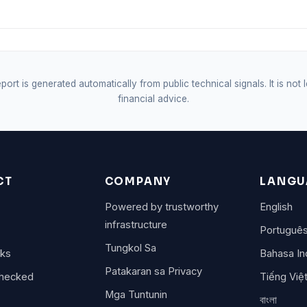
port is generated automatically from public technical signals. It is not 
financial advice.
CT
COMPANY
LANGU
Powered by trustworthy
English
infrastructure
Portuguê
Tungkol Sa
rks
Bahasa In
Patakaran sa Privacy
checked
Tiếng Việ
Mga Tuntunin
বাংলা