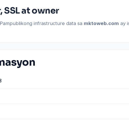
 SSL at owner
s. Pampublikong infrastructure data sa
mktoweb.com
ay i
rmasyon
8