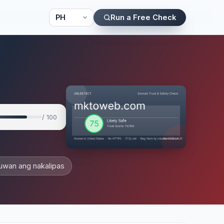
Run a Free Check
/ 100
uwan ang nakalipas