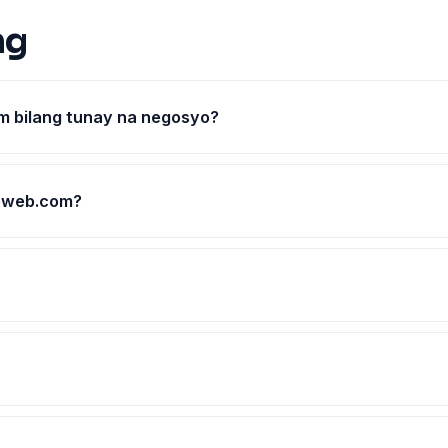
ng
 bilang tunay na negosyo?
oweb.com?