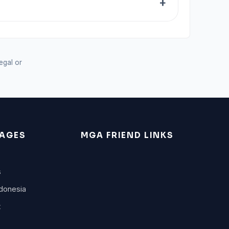
legal or
AGES
MGA FRIEND LINKS
s
donesia
t