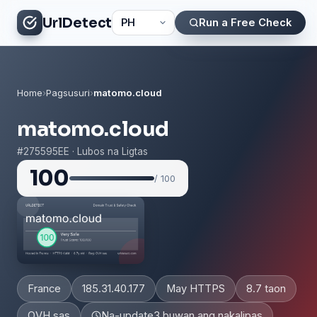
UrlDetect
Run a Free Check
Home
›
Pagsusuri
›
matomo.cloud
matomo.cloud
#275595EE · Lubos na Ligtas
100
/ 100
France
185.31.40.177
May HTTPS
8.7 taon
OVH sas
Na-update
3 buwan ang nakalipas