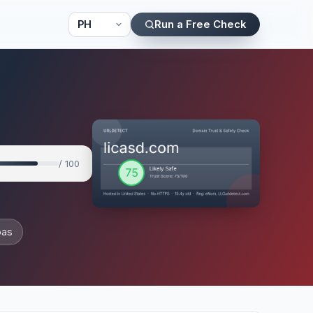
Run a Free Check
/ 100
pas