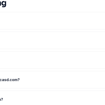
ng
licasd.com?
m?