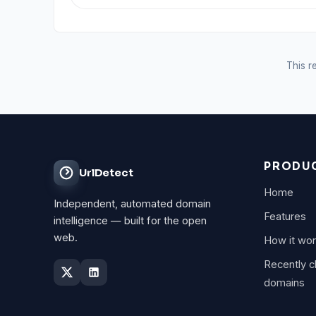
This re
PRODU
UrlDetect
Home
Independent, automated domain
Features
intelligence — built for the open
web.
How it wo
Recently 
domains