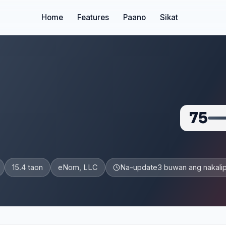
Home
Features
Paano
Sikat
75
15.4 taon
eNom, LLC
Na-update
3 buwan ang nakali