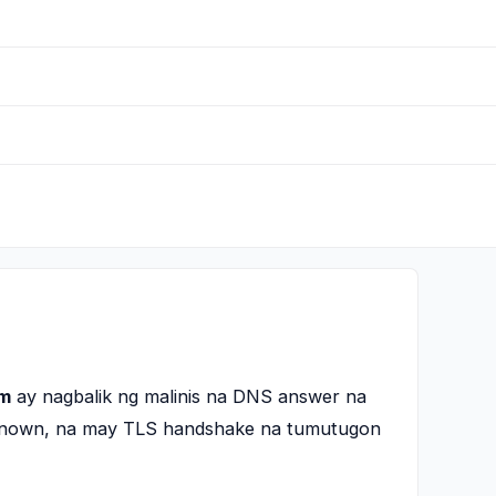
om
ay nagbalik ng malinis na DNS answer na
nknown, na may TLS handshake na tumutugon