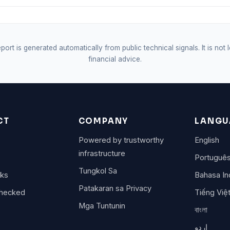
port is generated automatically from public technical signals. It is not 
financial advice.
CT
COMPANY
LANGU
Powered by trustworthy
English
infrastructure
Portuguê
Tungkol Sa
rks
Bahasa In
Patakaran sa Privacy
checked
Tiếng Việ
Mga Tuntunin
বাংলা
اردو