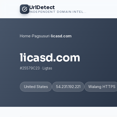
UrlDetect
INDEPENDENT DOMAIN INTELLIGENCE
Home
›
Pagsusuri
›
licasd.com
licasd.com
#25579C23 · Ligtas
United States
54.231.192.221
Walang HTTPS