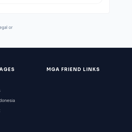
legal or
AGES
MGA FRIEND LINKS
s
donesia
t