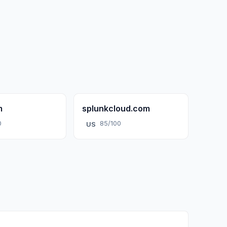
m
splunkcloud.com
0
85/100
US