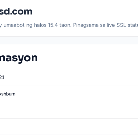
asd.com
 umaabot ng halos 15.4 taon. Pinagsama sa live SSL statu
rmasyon
21
 Ashburn