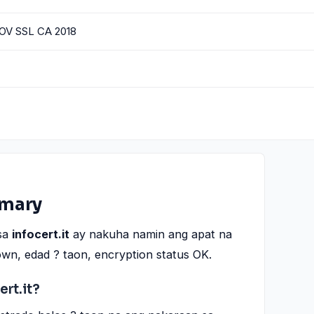
 OV SSL CA 2018
mary
sa
infocert.it
ay nakuha namin ang apat na
own, edad ? taon, encryption status OK.
ert.it?