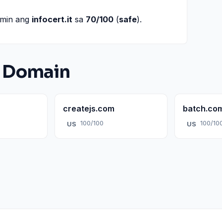
namin ang
infocert.it
sa
70/100
(
safe
).
 Domain
createjs.com
batch.co
100/100
100/10
US
US