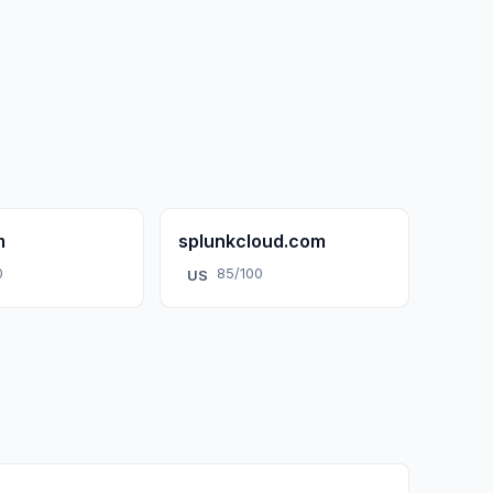
m
splunkcloud.com
0
85/100
US