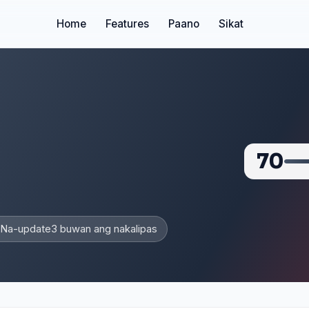
Home
Features
Paano
Sikat
70
Na-update
3 buwan ang nakalipas