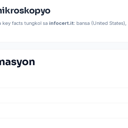
g mikroskopyo
a key facts tungkol sa
infocert.it
: bansa (United States),
rmasyon