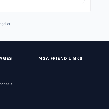
legal or
AGES
MGA FRIEND LINKS
s
donesia
t