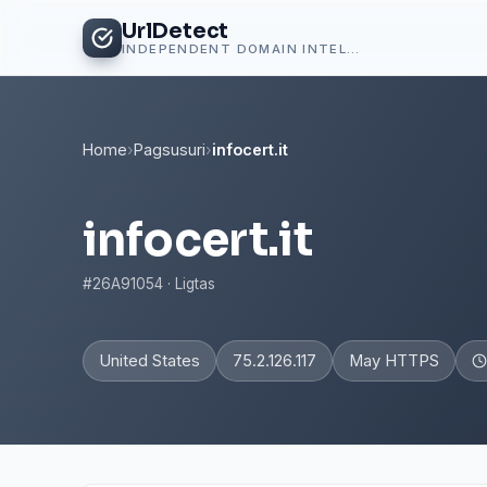
UrlDetect
INDEPENDENT DOMAIN INTELLIGENCE
Home
›
Pagsusuri
›
infocert.it
infocert.it
#26A91054 · Ligtas
United States
75.2.126.117
May HTTPS