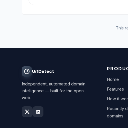
This re
PRODU
UrlDetect
Home
Independent, automated domain
Features
intelligence — built for the open
web.
How it wo
Recently 
domains