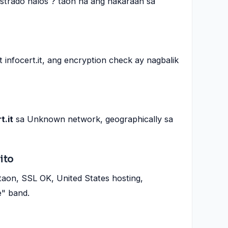
istrado halos ? taon na ang nakaraan sa
t infocert.it, ang encryption check ay nagbalik
t.it
sa Unknown network, geographically sa
ito
taon, SSL OK, United States hosting,
e" band.