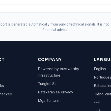
port is generated automatically from public technical signals. It is not 
financial advice.
CT
COMPANY
LANGU
Powered by trustworthy
English
infrastructure
Portuguê
Tungkol Sa
rks
Bahasa In
Patakaran sa Privacy
checked
Tiếng Việ
Mga Tuntunin
বাংলা