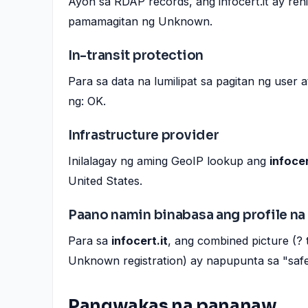
Ayon sa RDAP records, ang infocert.it ay reh
pamamagitan ng Unknown.
In-transit protection
Para sa data na lumilipat sa pagitan ng user a
ng: OK.
Infrastructure provider
Inilalagay ng aming GeoIP lookup ang
infocer
United States.
Paano namin binabasa ang profile na 
Para sa
infocert.it
, ang combined picture (? 
Unknown registration) ay napupunta sa "saf
Pangwakas na pananaw