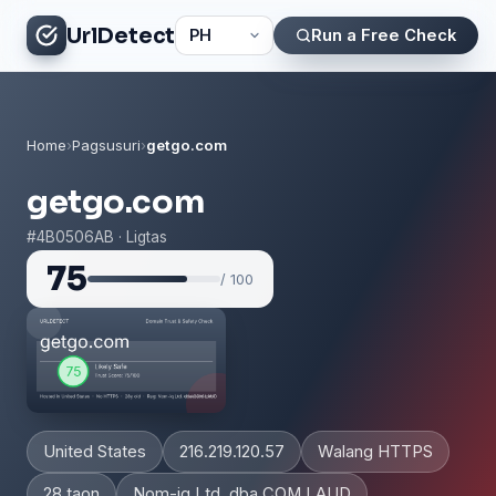
UrlDetect
Run a Free Check
Home
›
Pagsusuri
›
getgo.com
getgo.com
#4B0506AB · Ligtas
75
/ 100
United States
216.219.120.57
Walang HTTPS
28 taon
Nom-iq Ltd. dba COM LAUD