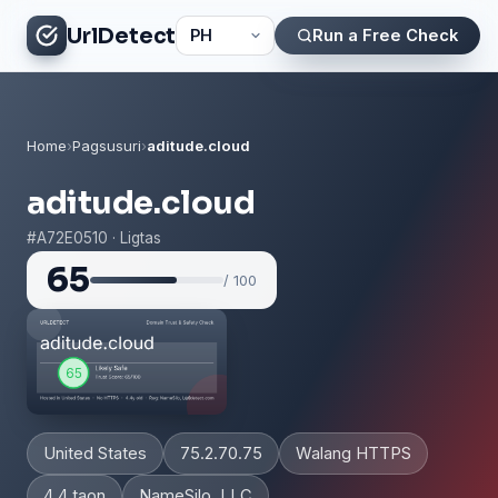
UrlDetect
Run a Free Check
Home
›
Pagsusuri
›
aditude.cloud
aditude.cloud
#A72E0510 · Ligtas
65
/ 100
United States
75.2.70.75
Walang HTTPS
4.4 taon
NameSilo, LLC