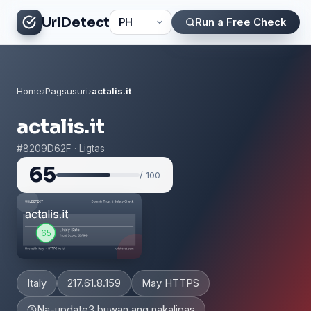
UrlDetect
Run a Free Check
Home
›
Pagsusuri
›
actalis.it
actalis.it
#8209D62F · Ligtas
65
/ 100
Italy
217.61.8.159
May HTTPS
Na-update
3 buwan ang nakalipas