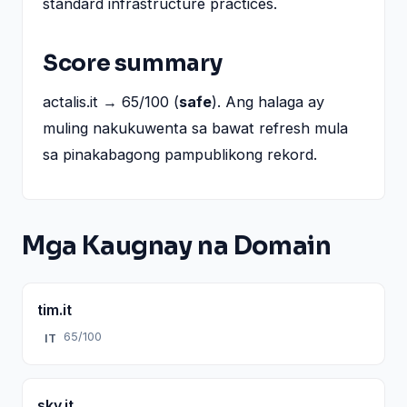
standard infrastructure practices.
Score summary
actalis.it → 65/100 (
safe
). Ang halaga ay
muling nakukuwenta sa bawat refresh mula
sa pinakabagong pampublikong rekord.
Mga Kaugnay na Domain
tim.it
65/100
IT
sky.it