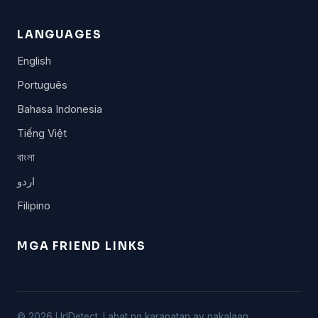
LANGUAGES
English
Português
Bahasa Indonesia
Tiếng Việt
বাংলা
اردو
Filipino
MGA FRIEND LINKS
© 2026 UrlDetect. Lahat ng karapatan ay nakalaan.