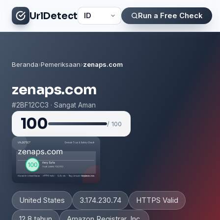
UrlDetect
Run a Free Check
Beranda
›
Pemeriksaan
›
zenaps.com
zenaps.com
#2BF12CC3 · Sangat Aman
100
/ 100
United States
3.174.230.74
HTTPS Valid
12.8 tahun
Amazon Registrar, Inc.