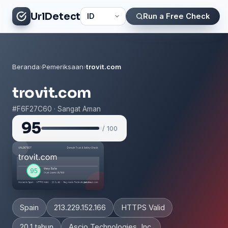
UrlDetect
Run a Free Check
Beranda
›
Pemeriksaan
›
trovit.com
trovit.com
#F6F27C60 · Sangat Aman
95
/ 100
Spain
213.229.152.166
HTTPS Valid
20.1 tahun
Ascio Technologies, Inc.