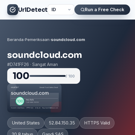
UrlDetect
Run a Free Check
Beranda
›
Pemeriksaan
›
soundcloud.com
soundcloud.com
#D741FF26 · Sangat Aman
100
/ 100
United States
52.84.150.35
HTTPS Valid
20.8 tahun
Gandi SAS