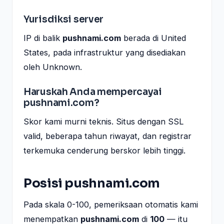
Yurisdiksi server
IP di balik
pushnami.com
berada di United
States, pada infrastruktur yang disediakan
oleh Unknown.
Haruskah Anda mempercayai
pushnami.com?
Skor kami murni teknis. Situs dengan SSL
valid, beberapa tahun riwayat, dan registrar
terkemuka cenderung berskor lebih tinggi.
Posisi pushnami.com
Pada skala 0-100, pemeriksaan otomatis kami
menempatkan
pushnami.com
di
100
— itu