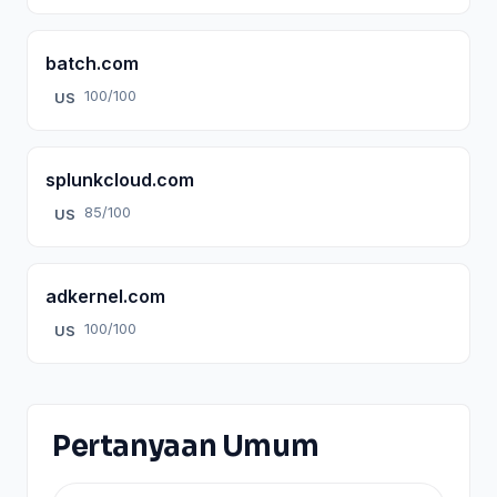
batch.com
100/100
US
splunkcloud.com
85/100
US
adkernel.com
100/100
US
Pertanyaan Umum