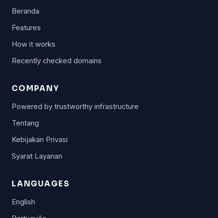
Beranda
Features
How it works
Recently checked domains
COMPANY
Powered by trustworthy infrastructure
Tentang
Kebijakan Privasi
Syarat Layanan
LANGUAGES
English