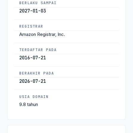
BERLAKU SAMPAI
2027-01-03
REGISTRAR
Amazon Registrar, Inc.
TERDAFTAR PADA
2016-07-21
BERAKHIR PADA
2026-07-21
USIA DOMAIN
9.8 tahun