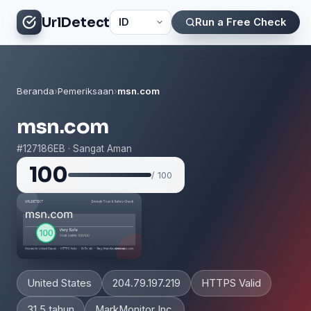
UrlDetect
Run a Free Check
Beranda
›
Pemeriksaan
›
msn.com
msn.com
#127186EB · Sangat Aman
100
/ 100
United States
204.79.197.219
HTTPS Valid
31.5 tahun
MarkMonitor Inc.