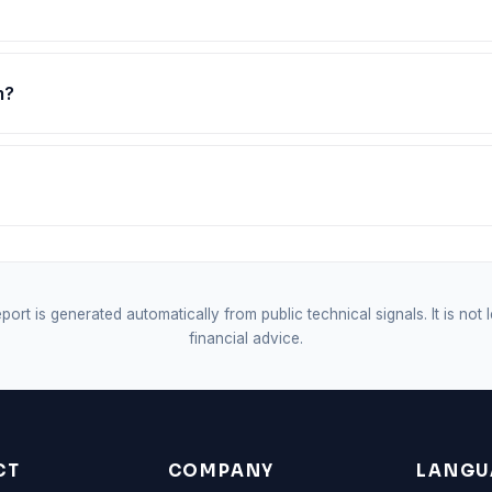
m?
port is generated automatically from public technical signals. It is not 
financial advice.
CT
COMPANY
LANGU