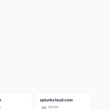
m
splunkcloud.com
0
85/100
US