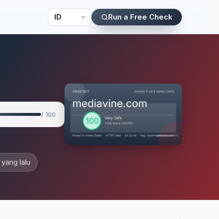
Run a Free Check
/ 100
 yang lalu