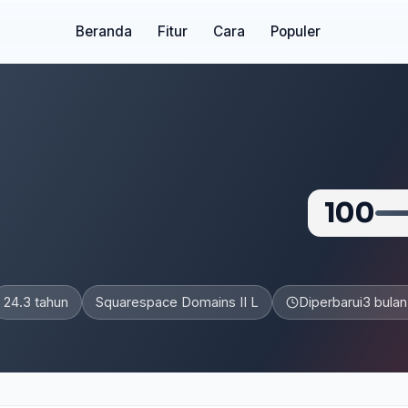
Beranda
Fitur
Cara
Populer
100
24.3 tahun
Squarespace Domains II L
Diperbarui
3 bulan