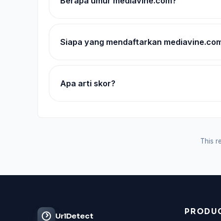
Berapa umur mediavine.com?
Siapa yang mendaftarkan mediavine.co
Apa arti skor?
This re
PRODU
UrlDetect