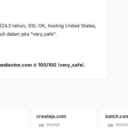
24.3 tahun, SSL OK, hosting United States,
h dalam pita "very_safe".
ediavine.com
di
100/100
(
very_safe
).
createjs.com
batch.co
100/100
100/10
US
US