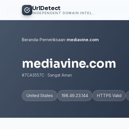
UrlDetect
INDEPENDENT DOMAIN INTELLIGENCE
Beranda
›
Pemeriksaan
›
mediavine.com
mediavine.com
#7CA3557C · Sangat Aman
United States
198.49.23.144
HTTPS Valid