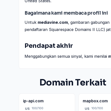
United States.
Bagaimana kami membaca profil ini
Untuk
mediavine.com
, gambaran gabungan (
pendaftaran Squarespace Domains II LLC) jatu
Pendapat akhir
Menggabungkan semua sinyal, kami menilai
m
Domain Terkait
ip-api.com
mapbox.com
100/100
100/100
US
US