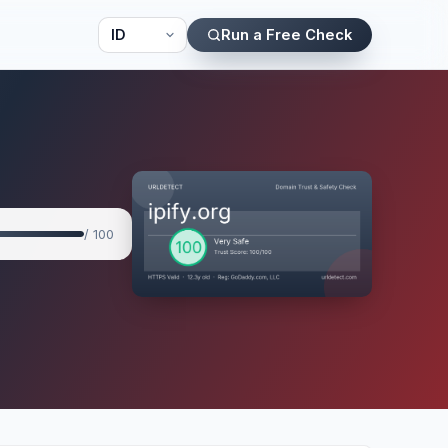
Run a Free Check
/ 100