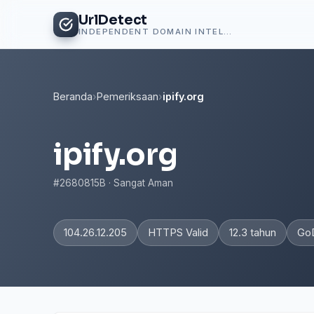
UrlDetect
INDEPENDENT DOMAIN INTELLIGENCE
Beranda
›
Pemeriksaan
›
ipify.org
ipify.org
#2680815B · Sangat Aman
104.26.12.205
HTTPS Valid
12.3 tahun
Go