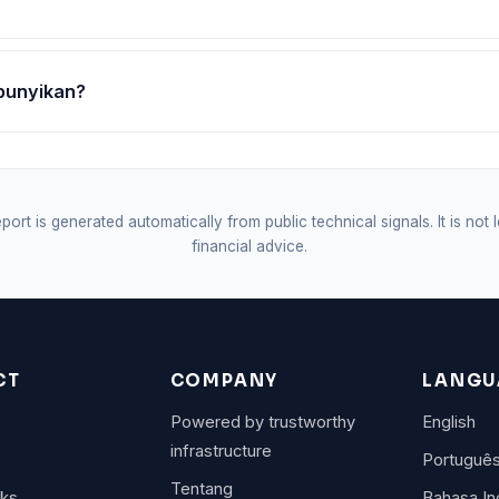
bunyikan?
port is generated automatically from public technical signals. It is not 
financial advice.
CT
COMPANY
LANGU
Powered by trustworthy
English
infrastructure
Portuguê
Tentang
rks
Bahasa In