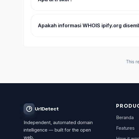
Apakah informasi WHOIS ipify.org disem
This re
PRODU
UrlDetect
Beranda
Independent, automated domain
Features
intelligence — built for the open
web.
How it wo