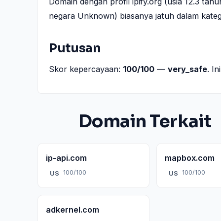
Domain dengan profil ipify.org (usia 12.3 ta
negara Unknown) biasanya jatuh dalam katego
Putusan
Skor kepercayaan:
100/100
—
very_safe
. I
Domain Terkait
ip-api.com
mapbox.com
100/100
100/100
US
US
adkernel.com