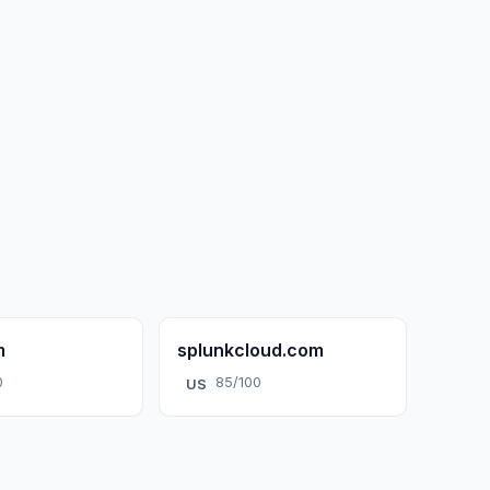
m
splunkcloud.com
0
85/100
US