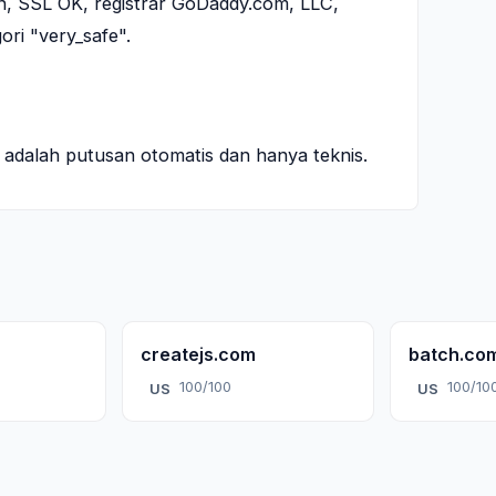
hun, SSL OK, registrar GoDaddy.com, LLC,
ri "very_safe".
ni adalah putusan otomatis dan hanya teknis.
createjs.com
batch.co
100/100
100/10
US
US