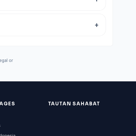
legal or
AGES
TAUTAN SAHABAT
s
donesia