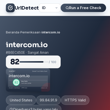
UrlDetect
Run a Free Check
Beranda
›
Pemeriksaan
›
intercom.io
intercom.io
#86EC450E · Sangat Aman
82
/ 100
United States
99.84.91.9
HTTPS Valid
Diperbarui
3 bulan yang lalu