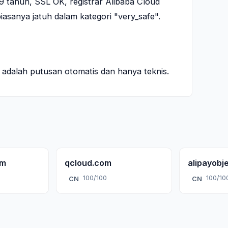
9 tahun, SSL OK, registrar Alibaba Cloud
biasanya jatuh dalam kategori "very_safe".
ni adalah putusan otomatis dan hanya teknis.
om
qcloud.com
alipayobj
100/100
100/10
CN
CN