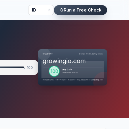
Run a Free Check
/ 100