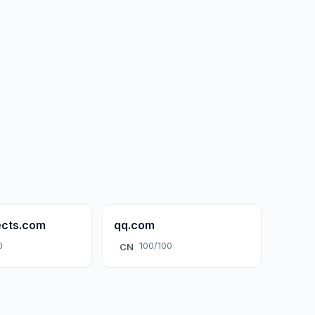
ects.com
qq.com
0
100/100
CN