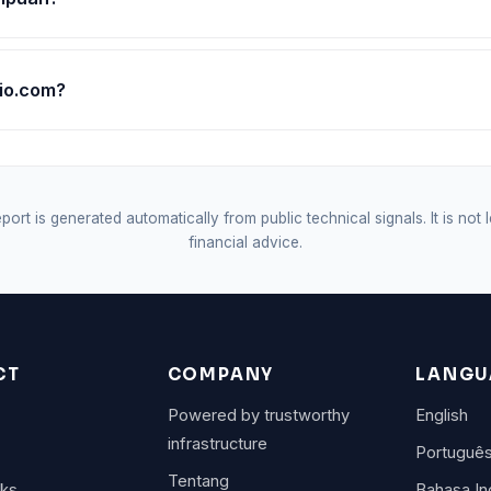
io.com?
port is generated automatically from public technical signals. It is not 
financial advice.
CT
COMPANY
LANGU
Powered by trustworthy
English
infrastructure
Portuguê
Tentang
rks
Bahasa In