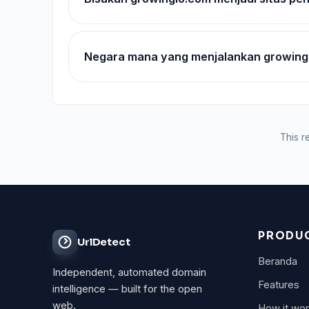
Negara mana yang menjalankan growing
This re
PRODU
UrlDetect
Beranda
Independent, automated domain
Features
intelligence — built for the open
web.
How it wo