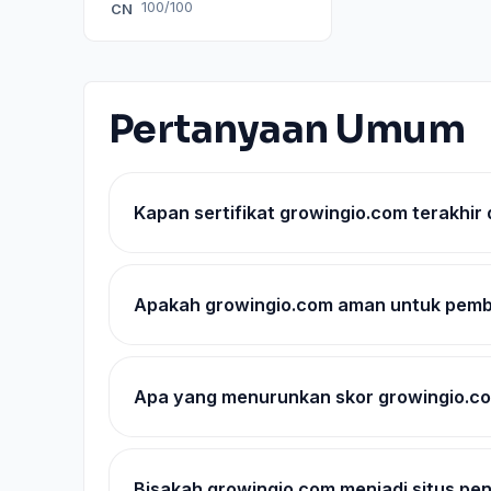
100/100
CN
Pertanyaan Umum
Kapan sertifikat growingio.com terakhir 
Apakah growingio.com aman untuk pemb
Apa yang menurunkan skor growingio.c
Bisakah growingio.com menjadi situs pe