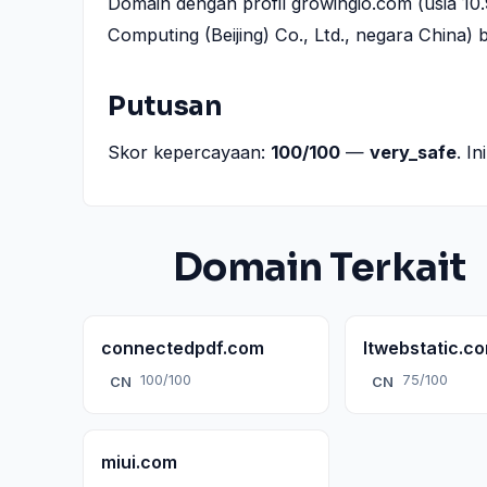
Domain dengan profil growingio.com (usia 10.
Computing (Beijing) Co., Ltd., negara China) 
Putusan
Skor kepercayaan:
100/100
—
very_safe
. I
Domain Terkait
connectedpdf.com
ltwebstatic.c
100/100
75/100
CN
CN
miui.com