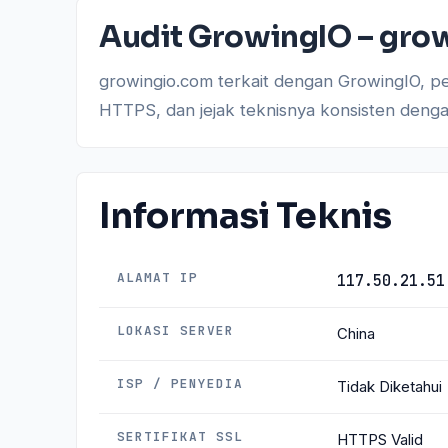
Audit GrowingIO – gro
growingio.com terkait dengan GrowingIO, perusahaan software di حوزه analytics dan customer
HTTPS, dan jejak teknisnya konsisten denga
Informasi Teknis
ALAMAT IP
117.50.21.51
LOKASI SERVER
China
ISP / PENYEDIA
Tidak Diketahui
SERTIFIKAT SSL
HTTPS Valid