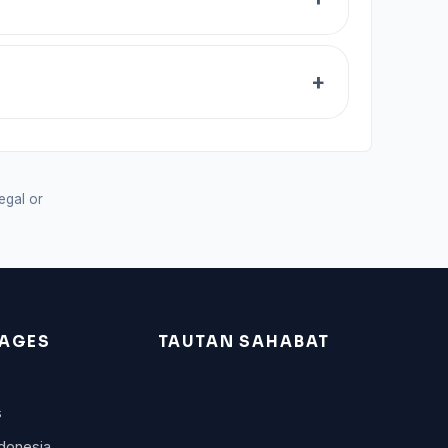
legal or
AGES
TAUTAN SAHABAT
s
donesia