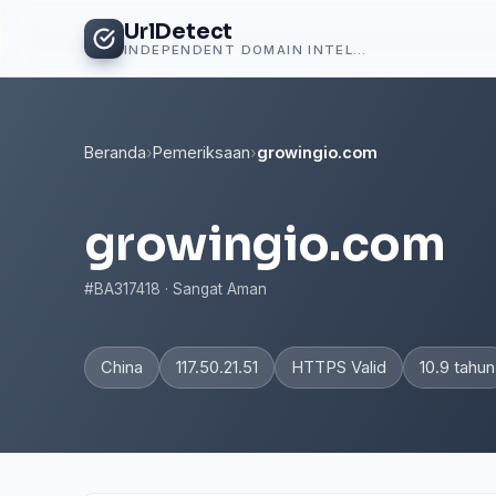
UrlDetect
INDEPENDENT DOMAIN INTELLIGENCE
Beranda
›
Pemeriksaan
›
growingio.com
growingio.com
#BA317418 · Sangat Aman
China
117.50.21.51
HTTPS Valid
10.9 tahun