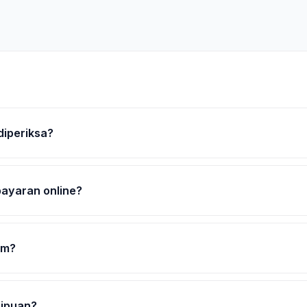
diperiksa?
ayaran online?
om?
nipuan?