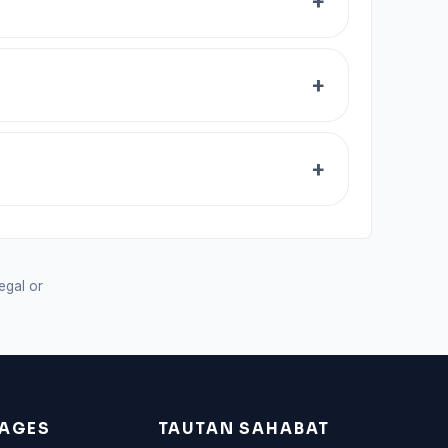
legal or
AGES
TAUTAN SAHABAT