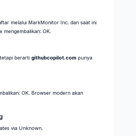
ftar melalui MarkMonitor Inc. dan saat ini
pex mengembalikan: OK.
tetapi berarti
githubcopilot.com
punya
mbalikan: OK. Browser modern akan
g
tates via Unknown.