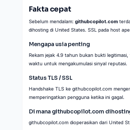
Fakta cepat
Sebelum mendalam:
githubcopilot.com
terda
dihosting di United States. SSL pada host a
Mengapa usia penting
Rekam jejak 4.9 tahun bukan bukti legitimasi, 
waktu untuk mengakumulasi sinyal reputasi.
Status TLS / SSL
Handshake TLS ke githubcopilot.com menge
memperingatkan pengguna ketika ini gagal.
Di mana githubcopilot.com dihostin
githubcopilot.com dioperasikan dari United S