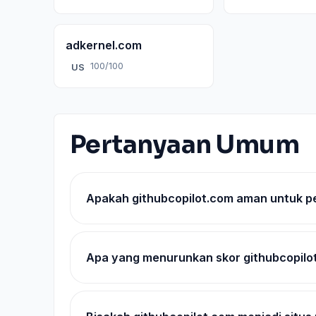
adkernel.com
100/100
US
Pertanyaan Umum
Apakah githubcopilot.com aman untuk p
Apa yang menurunkan skor githubcopilo