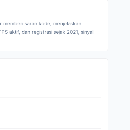
er memberi saran kode, menjelaskan
ktif, dan registrasi sejak 2021, sinyal