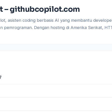
t – githubcopilot.com
lot, asisten coding berbasis AI yang membantu develop
emrograman. Dengan hosting di Amerika Serikat, HTTPS a
7