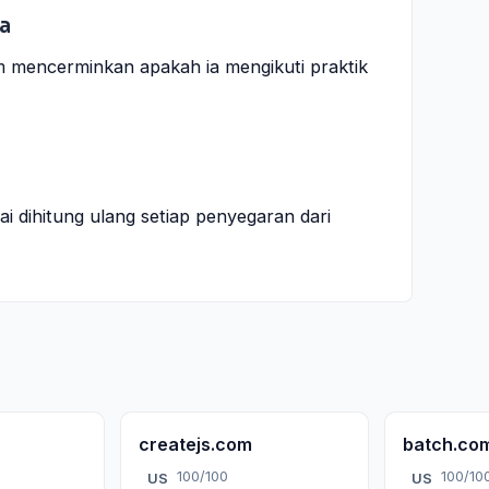
a
m mencerminkan apakah ia mengikuti praktik
ilai dihitung ulang setiap penyegaran dari
createjs.com
batch.co
100/100
100/10
US
US