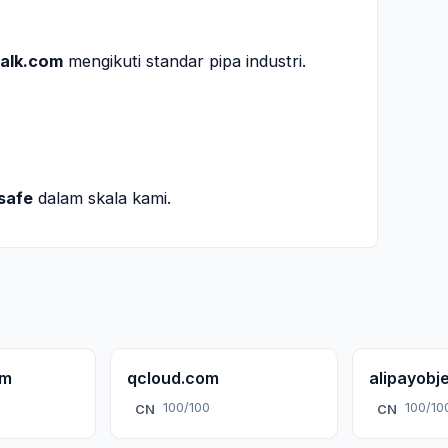
talk.com
mengikuti standar pipa industri.
safe
dalam skala kami.
om
qcloud.com
alipayobj
100/100
100/10
CN
CN