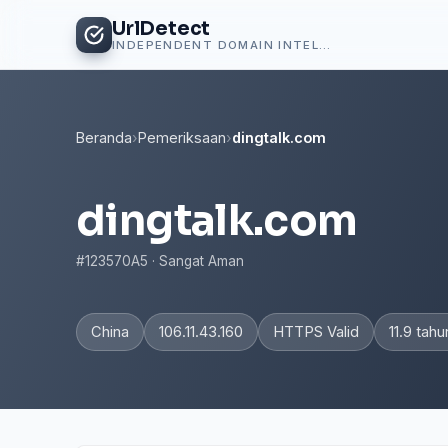
UrlDetect
INDEPENDENT DOMAIN INTELLIGENCE
Beranda
›
Pemeriksaan
›
dingtalk.com
dingtalk.com
#123570A5 · Sangat Aman
China
106.11.43.160
HTTPS Valid
11.9 tahu