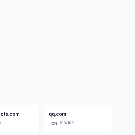
ects.com
qq.com
0
100/100
CN