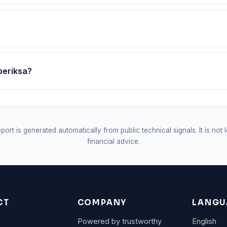
periksa?
port is generated automatically from public technical signals. It is not 
financial advice.
CT
COMPANY
LANGU
Powered by trustworthy
English