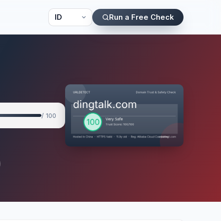
Run a Free Check
/ 100