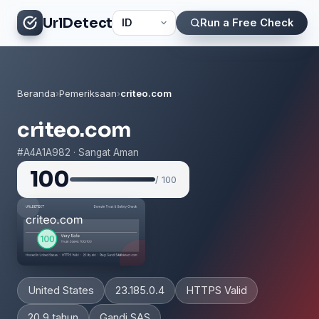
UrlDetect
Run a Free Check
Beranda
›
Pemeriksaan
›
criteo.com
criteo.com
#A4A1A982 · Sangat Aman
100
/ 100
United States
23.185.0.4
HTTPS Valid
20.9 tahun
Gandi SAS