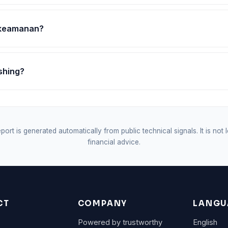
t keamanan?
shing?
port is generated automatically from public technical signals. It is not 
financial advice.
CT
COMPANY
LANGU
Powered by trustworthy
English