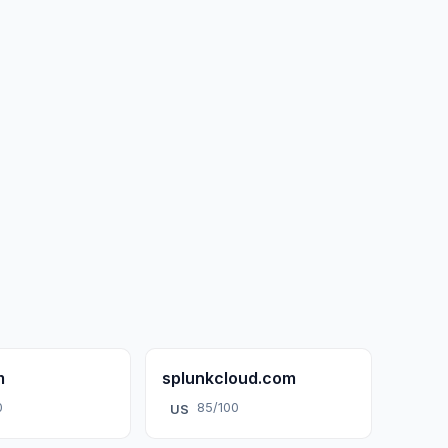
m
splunkcloud.com
0
85/100
US