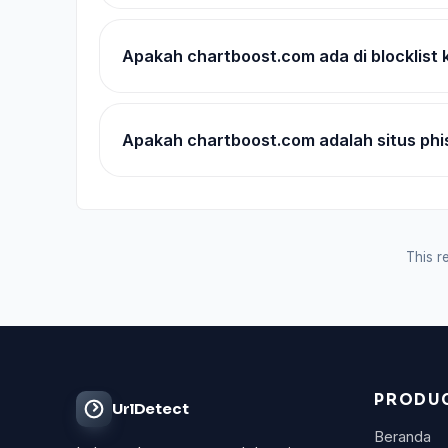
Apakah chartboost.com ada di blocklis
Apakah chartboost.com adalah situs phi
This re
PRODU
UrlDetect
Beranda