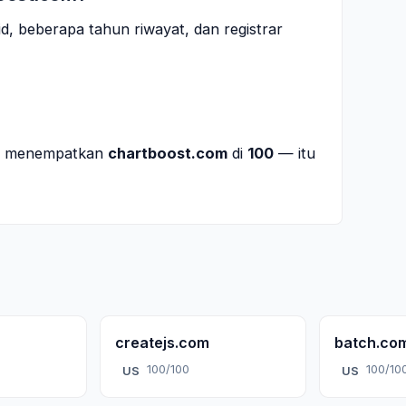
id, beberapa tahun riwayat, dan registrar
mi menempatkan
chartboost.com
di
100
— itu
createjs.com
batch.co
100/100
100/10
US
US