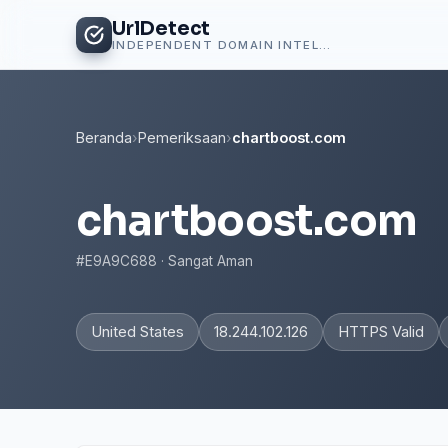
UrlDetect
INDEPENDENT DOMAIN INTELLIGENCE
Beranda
›
Pemeriksaan
›
chartboost.com
chartboost.com
#E9A9C688 · Sangat Aman
United States
18.244.102.126
HTTPS Valid