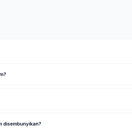
om?
m disembunyikan?