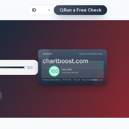
Run a Free Check
/ 100