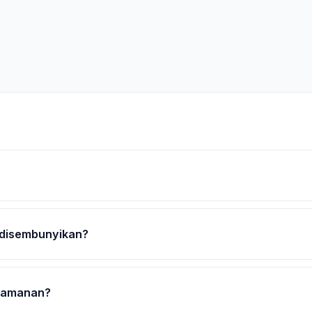
 disembunyikan?
keamanan?