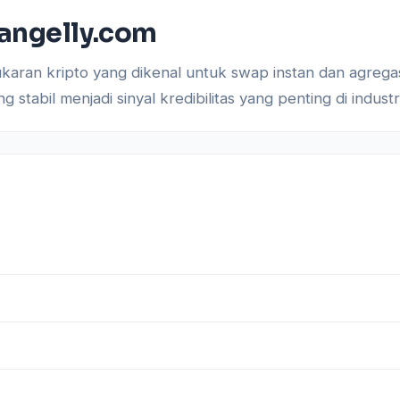
angelly.com
tukaran kripto yang dikenal untuk swap instan dan agre
g stabil menjadi sinyal kredibilitas yang penting di industr