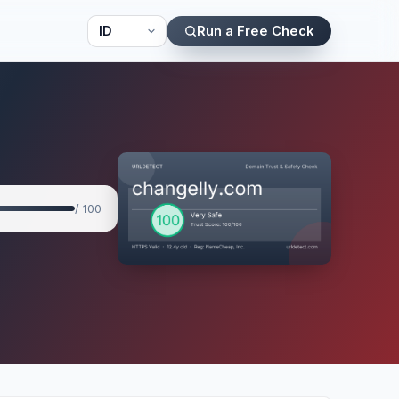
Run a Free Check
/ 100