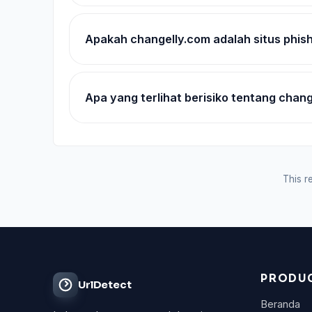
Apakah changelly.com adalah situs phis
Apa yang terlihat berisiko tentang chan
This re
PRODU
UrlDetect
Beranda