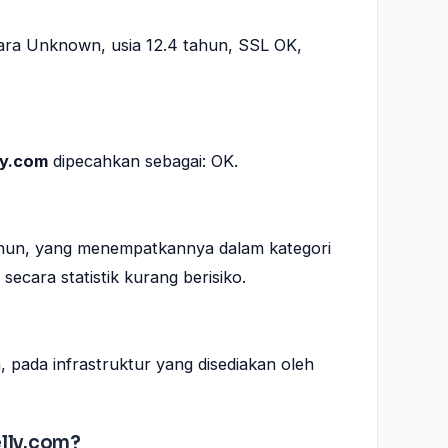
ara Unknown, usia 12.4 tahun, SSL OK,
ly.com
dipecahkan sebagai: OK.
tahun, yang menempatkannya dalam kategori
ecara statistik kurang berisiko.
pada infrastruktur yang disediakan oleh
lly.com?